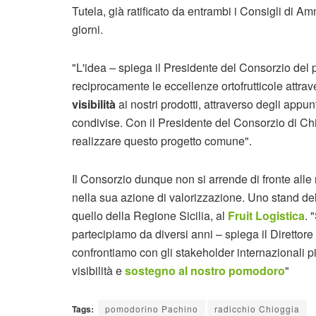
Tutela, già ratificato da entrambi i Consigli di A
giorni.
"L'idea – spiega il Presidente del Consorzio del 
reciprocamente le eccellenze ortofrutticole attra
visibilità
ai nostri prodotti, attraverso degli app
condivise. Con il Presidente del Consorzio di Ch
realizzare questo progetto comune".
Il Consorzio dunque non si arrende di fronte al
nella sua azione di valorizzazione. Uno stand del
quello della Regione Sicilia, al
Fruit Logistica
. 
partecipiamo da diversi anni – spiega il Direttor
confrontiamo con gli stakeholder internazionali p
visibilità e
sostegno al nostro pomodoro
"
Tags:
pomodorino Pachino
radicchio Chioggia