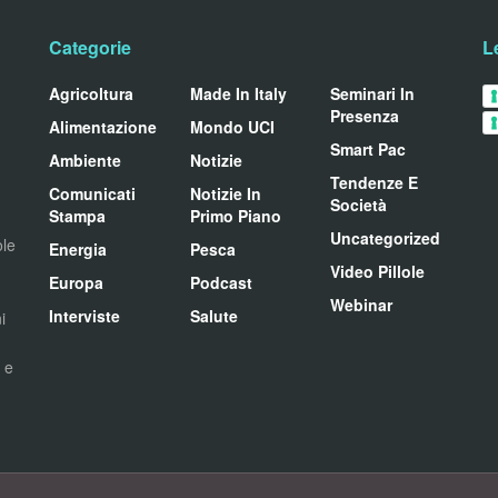
Categorie
L
Agricoltura
Made In Italy
Seminari In
Presenza
Alimentazione
Mondo UCI
Smart Pac
Ambiente
Notizie
Tendenze E
Comunicati
Notizie In
Società
Stampa
Primo Piano
Uncategorized
ole
Energia
Pesca
Video Pillole
Europa
Podcast
Webinar
Interviste
Salute
i
i e