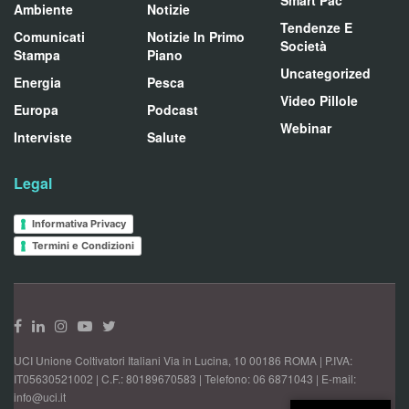
Smart Pac
Ambiente
Notizie
Tendenze E
Comunicati
Notizie In Primo
Società
Stampa
Piano
Uncategorized
Energia
Pesca
Video Pillole
Europa
Podcast
Webinar
Interviste
Salute
Legal
Informativa Privacy
Termini e Condizioni
UCI Unione Coltivatori Italiani Via in Lucina, 10 00186 ROMA | P.IVA:
IT05630521002 | C.F.: 80189670583 | Telefono: 06 6871043 | E-mail:
info@uci.it