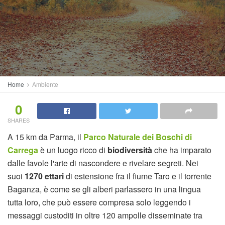
Home
Ambiente
0
SHARES
A 15 km da Parma, il
Parco Naturale dei Boschi di
Carrega
è un luogo ricco di
biodiversità
che ha imparato
dalle favole l'arte di nascondere e rivelare segreti. Nei
suoi
1270 ettari
di estensione fra il fiume Taro e il torrente
Baganza, è come se gli alberi parlassero in una lingua
tutta loro, che può essere compresa solo leggendo i
messaggi custoditi in oltre 120 ampolle disseminate tra