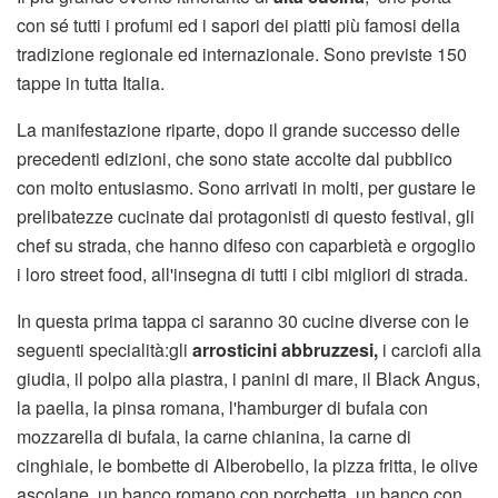
con sé tutti i profumi ed i sapori dei piatti più famosi della
tradizione regionale ed internazionale. Sono previste 150
tappe in tutta Italia.
La manifestazione riparte, dopo il grande successo delle
precedenti edizioni, che sono state accolte dal pubblico
con molto entusiasmo. Sono arrivati in molti, per gustare le
prelibatezze cucinate dai protagonisti di questo festival, gli
chef su strada, che hanno difeso con caparbietà e orgoglio
i loro street food, all'insegna di tutti i cibi migliori di strada.
In questa prima tappa ci saranno 30 cucine diverse con le
seguenti specialità:gli
arrosticini abbruzzesi,
i carciofi alla
giudia, il polpo alla piastra, i panini di mare, il Black Angus,
la paella, la pinsa romana, l'hamburger di bufala con
mozzarella di bufala, la carne chianina, la carne di
cinghiale, le bombette di Alberobello, la pizza fritta, le olive
ascolane, un banco romano con porchetta, un banco con