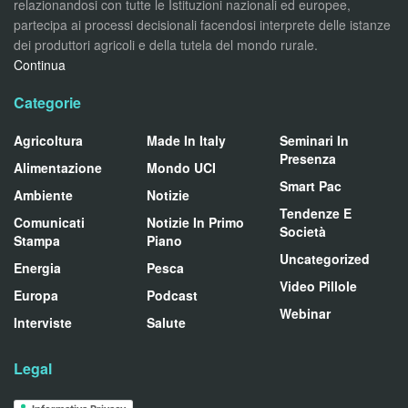
relazionandosi con tutte le Istituzioni nazionali ed europee,
partecipa ai processi decisionali facendosi interprete delle istanze
dei produttori agricoli e della tutela del mondo rurale.
Continua
Categorie
Agricoltura
Made In Italy
Seminari In
Presenza
Alimentazione
Mondo UCI
Smart Pac
Ambiente
Notizie
Tendenze E
Comunicati
Notizie In Primo
Società
Stampa
Piano
Uncategorized
Energia
Pesca
Video Pillole
Europa
Podcast
Webinar
Interviste
Salute
Legal