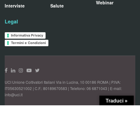
Webinar
Interviste
Salute
Legal
Informativa Privacy
Termini e Condizioni
UCI Unione Coltivatori Italiani Via in Lucina, 10 00186 ROMA | P.IVA:
IT05630521002 | C.F.: 80189670583 | Telefono: 06 6871043 | E-mail:
info@uci.it
Traduci »