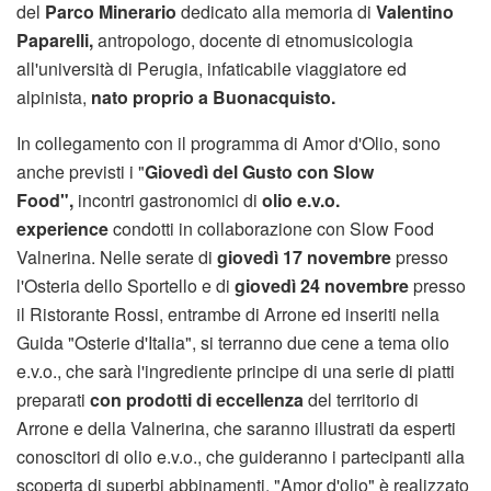
del
Parco Minerario
dedicato alla memoria di
Valentino
Paparelli,
antropologo, docente di etnomusicologia
all'università di Perugia, infaticabile viaggiatore ed
alpinista,
nato proprio a Buonacquisto.
In collegamento con il programma di Amor d'Olio, sono
anche previsti i "
Giovedì del Gusto con Slow
Food",
incontri gastronomici di
olio e.v.o.
experience
condotti in collaborazione con Slow Food
Valnerina. Nelle serate di
giovedì 17 novembre
presso
l'Osteria dello Sportello e di
giovedì 24 novembre
presso
il Ristorante Rossi, entrambe di Arrone ed inseriti nella
Guida "Osterie d'Italia", si terranno due cene a tema olio
e.v.o., che sarà l'ingrediente principe di una serie di piatti
preparati
con prodotti di eccellenza
del territorio di
Arrone e della Valnerina, che saranno illustrati da esperti
conoscitori di olio e.v.o., che guideranno i partecipanti alla
scoperta di superbi abbinamenti. "Amor d'olio" è realizzato