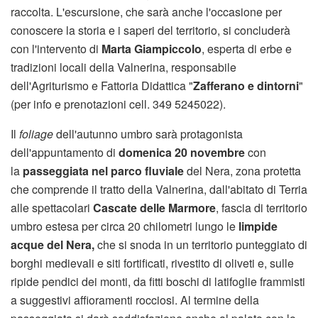
raccolta. L'escursione, che sarà anche l'occasione per
conoscere la storia e i saperi del territorio, si concluderà
con l'intervento di
Marta Giampiccolo
, esperta di erbe e
tradizioni locali della Valnerina, responsabile
dell'Agriturismo e Fattoria Didattica "
Zafferano e dintorni
"
(per info e prenotazioni cell. 349 5245022).
Il
foliage
dell'autunno umbro sarà protagonista
dell'appuntamento di
domenica 20 novembre
con
la
passeggiata nel parco fluviale
del Nera, zona protetta
che comprende il tratto della Valnerina, dall'abitato di Terria
alle spettacolari
Cascate delle Marmore
, fascia di territorio
umbro estesa per circa 20 chilometri lungo le
limpide
acque del Nera,
che si snoda in un territorio punteggiato di
borghi medievali e siti fortificati, rivestito di oliveti e, sulle
ripide pendici dei monti, da fitti boschi di latifoglie frammisti
a suggestivi affioramenti rocciosi. Al termine della