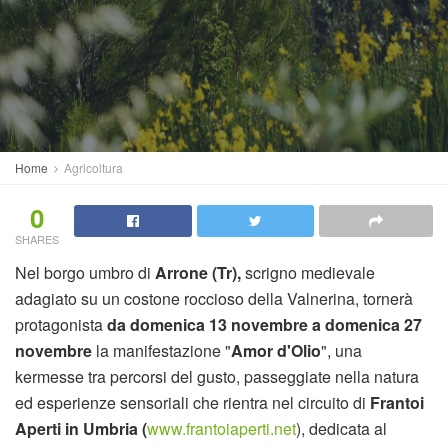
Home
Agricoltura
0
SHARES
Nel borgo umbro di
Arrone (Tr),
scrigno medievale
adagiato su un costone roccioso della Valnerina, tornerà
protagonista
da domenica 13 novembre a domenica 27
novembre
la manifestazione "
Amor d'Olio
", una
kermesse tra percorsi del gusto, passeggiate nella natura
ed esperienze sensoriali che rientra nel circuito di
Frantoi
Aperti in Umbria (
www.frantoiaperti.net
), dedicata al