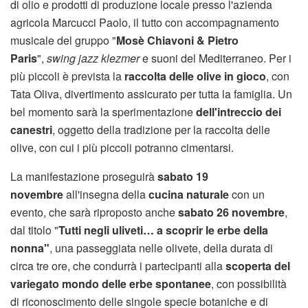
di olio e prodotti di produzione locale presso l'azienda
agricola Marcucci Paolo, il tutto con accompagnamento
musicale del gruppo "
Mosè Chiavoni & Pietro
Paris
",
swing jazz klezmer
e suoni del Mediterraneo. Per i
più piccoli è prevista la
raccolta delle olive in gioco
, con
Tata Oliva, divertimento assicurato per tutta la famiglia. Un
bel momento sarà la sperimentazione
dell'intreccio dei
canestri
, oggetto della tradizione per la raccolta delle
olive, con cui i più piccoli potranno cimentarsi.
La manifestazione proseguirà
sabato 19
novembre
all'insegna della
cucina naturale
con un
evento, che sarà riproposto anche
sabato 26 novembre
,
dal titolo "
Tutti negli uliveti… a scoprir le erbe della
nonna"
, una passeggiata nelle olivete, della durata di
circa tre ore, che condurrà i partecipanti alla
scoperta del
variegato mondo delle erbe spontanee
, con possibilità
di riconoscimento delle singole specie botaniche e di