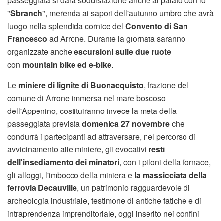
passeggiata si darà soddisfazione anche al palato con lo
"
Sbranch
", merenda ai sapori dell'autunno umbro che avrà
luogo nella splendida cornice del
Convento di San
Francesco
ad Arrone. Durante la giornata saranno
organizzate anche
escursioni sulle due ruote
con
mountain bike ed e-bike
.
Le
miniere di lignite di Buonacquisto
, frazione del
comune di Arrone immersa nel mare boscoso
dell'Appenino, costituiranno invece la meta della
passeggiata prevista
domenica 27 novembre
che
condurrà i partecipanti ad attraversare, nel percorso di
avvicinamento alle miniere, gli evocativi
resti
dell'insediamento dei minatori
, con i piloni della fornace,
gli alloggi, l'imbocco della miniera e
la massicciata della
ferrovia Decauville
, un patrimonio ragguardevole di
archeologia industriale, testimone di antiche fatiche e di
intraprendenza imprenditoriale, oggi inserito nei confini