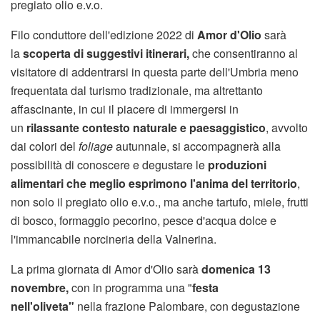
pregiato olio e.v.o.
Filo conduttore dell'edizione 2022 di
Amor d'Olio
sarà
la
scoperta di suggestivi itinerari,
che consentiranno al
visitatore di addentrarsi in questa parte dell'Umbria meno
frequentata dal turismo tradizionale, ma altrettanto
affascinante, in cui il piacere di immergersi in
un
rilassante contesto naturale e paesaggistico
, avvolto
dai colori del
foliage
autunnale, si accompagnerà alla
possibilità di conoscere e degustare le
produzioni
alimentari che meglio esprimono l'anima del territorio
,
non solo il pregiato olio e.v.o., ma anche tartufo, miele, frutti
di bosco, formaggio pecorino, pesce d'acqua dolce e
l'immancabile norcineria della Valnerina.
La prima giornata di Amor d'Olio sarà
domenica 13
novembre,
con in programma una "
festa
nell'oliveta"
nella frazione Palombare, con degustazione