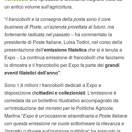
un antico volume sull'agricoltura.
"
I francobolli e la consegna della posta sono il core
business di Poste, un'azienda proiettata al futuro, ma
fortemente radicata nel passato
– ha commentato la
presidente di Poste Italiane, Luisa Todini, nel corso della
presentazione dell'
emissione filatelica
che si è tenuta a
Expo -. La continua emissione di francobolli che facciamo
lo dimostra e il francobollo per Expo fa parte dei
grandi
eventi filatelici dell'anno"
.
Sono 1,6 milioni i francobolli dedicati a Expo a
disposizione di
cittadini e collezionisti
. L'emissione è
corredata da un bollettino illustrativo accompagnato da
un'introduzione del ministro per le Politiche Agricole,
Martina."
Expo è un'occasione straordinaria e Poste Italiane
con questa emissione ne vuole sottolineare la rilevanza e
l'impatto culturale sull'opinione pubblica
" ha aggiunto la