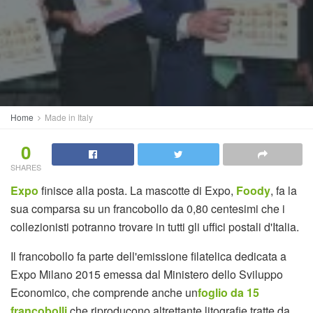
Home
Made in Italy
0
SHARES
Expo
finisce alla posta. La mascotte di Expo,
Foody
, fa la
sua comparsa su un francobollo da 0,80 centesimi che i
collezionisti potranno trovare in tutti gli uffici postali d'Italia.
Il francobollo fa parte dell'emissione filatelica dedicata a
Expo Milano 2015 emessa dal Ministero dello Sviluppo
Economico, che comprende anche un
foglio da 15
francobolli
che riproducono altrettante litografie tratte da