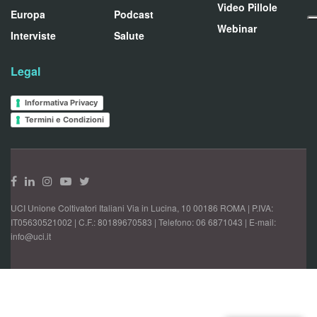
Video Pillole
Europa
Podcast
Webinar
Interviste
Salute
Legal
Informativa Privacy
Termini e Condizioni
UCI Unione Coltivatori Italiani Via in Lucina, 10 00186 ROMA | P.IVA:
IT05630521002 | C.F.: 80189670583 | Telefono: 06 6871043 | E-mail:
info@uci.it