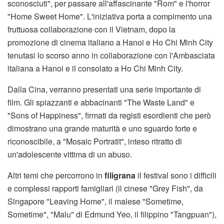
sconosciuti", per passare all'affascinante "Rom" e l'horror
"Home Sweet Home". L'iniziativa porta a compimento una
fruttuosa collaborazione con il Vietnam, dopo la
promozione di cinema italiano a Hanoi e Ho Chi Minh City
tenutasi lo scorso anno in collaborazione con l'Ambasciata
italiana a Hanoi e il consolato a Ho Chi Minh City.
Dalla Cina, verranno presentati una serie importante di
film. Gli spiazzanti e abbacinanti "The Waste Land" e
"Sons of Happiness", firmati da registi esordienti che però
dimostrano una grande maturità e uno sguardo forte e
riconoscibile, a "Mosaic Portratit", inteso ritratto di
un'adolescente vittima di un abuso.
Altri temi che percorrono in
filigrana
il festival sono i difficili
e complessi rapporti famigliari (il cinese "Grey Fish", da
Singapore "Leaving Home", il malese "Sometime,
Sometime", "Malu" di Edmund Yeo, il filippino "Tangpuan"),