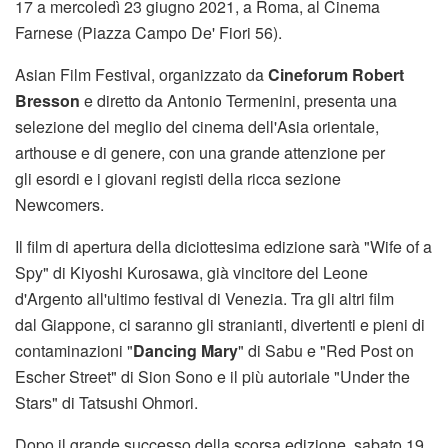
17 a mercoledì 23 giugno 2021, a Roma, al Cinema
Farnese (Piazza Campo De' Fiori 56).
Asian Film Festival, organizzato da
Cineforum Robert
Bresson
e diretto da Antonio Termenini, presenta una
selezione del meglio del cinema dell'Asia orientale,
arthouse e di genere, con una grande attenzione per
gli esordi e i giovani registi della ricca sezione
Newcomers.
Il film di apertura della diciottesima edizione sarà "Wife of a
Spy" di Kiyoshi Kurosawa, già vincitore del Leone
d'Argento all'ultimo festival di Venezia. Tra gli altri film
dal Giappone, ci saranno gli stranianti, divertenti e pieni di
contaminazioni "
Dancing Mary
" di Sabu e "Red Post on
Escher Street" di Sion Sono e il più autoriale "Under the
Stars" di Tatsushi Ohmori.
Dopo il grande successo della scorsa edizione, sabato 19