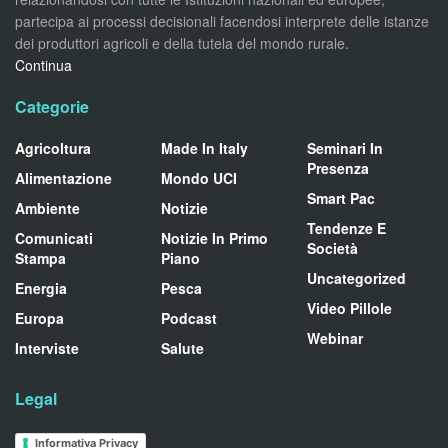
partecipa ai processi decisionali facendosi interprete delle istanze
dei produttori agricoli e della tutela del mondo rurale.
Continua
Categorie
Agricoltura
Made In Italy
Seminari In
Presenza
Alimentazione
Mondo UCI
Smart Pac
Ambiente
Notizie
Tendenze E
Comunicati
Notizie In Primo
Società
Stampa
Piano
Uncategorized
Energia
Pesca
Video Pillole
Europa
Podcast
Webinar
Interviste
Salute
Legal
Informativa Privacy