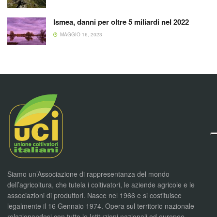
Ismea, danni per oltre 5 miliardi nel 2022
MAGGIO 16, 2023
Siamo un’Associazione di rappresentanza del mondo
dell’agricoltura, che tutela i coltivatori, le aziende agricole e le
associazioni di produttori. Nasce nel 1966 e si costituisce
legalmente il 16 Gennaio 1974. Opera sul territorio nazionale
relazionandosi con tutte le Istituzioni nazionali ed europee,