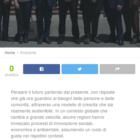
Home
Ambiente
0
SHARES
Pensare il futuro partendo dal presente, con risposte
che già ora guardino ai bisogni delle persone e delle
comunità, attraverso una modello di crescita che sia
realmente sostenibile. In un contesto globale che
cambia a grande velocità, alcune regioni hanno
innescato processi di innovazione sociale,
economica e ambientale, assumendo un ruolo di
guida nei rispettivi contesti.