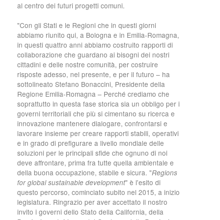
al centro dei futuri progetti comuni.
"Con gli Stati e le Regioni che in questi giorni
abbiamo riunito qui, a Bologna e in Emilia-Romagna,
in questi quattro anni abbiamo costruito rapporti di
collaborazione che guardano ai bisogni dei nostri
cittadini e delle nostre comunità, per costruire
risposte adesso, nel presente, e per il futuro – ha
sottolineato Stefano Bonaccini, Presidente della
Regione Emilia-Romagna – Perché crediamo che
soprattutto in questa fase storica sia un obbligo per i
governi territoriali che più si cimentano su ricerca e
innovazione mantenere dialogare, confrontarsi e
lavorare insieme per creare rapporti stabili, operativi
e in grado di prefigurare a livello mondiale delle
soluzioni per le principali sfide che ognuno di noi
deve affrontare, prima fra tutte quella ambientale e
della buona occupazione, stabile e sicura. "
Regions
" è l'esito di
for global sustainable development
questo percorso, cominciato subito nel 2015, a inizio
legislatura. Ringrazio per aver accettato il nostro
invito i governi dello Stato della California, della