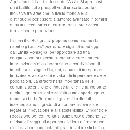
Aquitaine e il Land tedesco dell'Assia. Si apre così
un dibattito sulle prospettive di crescita aperta e
inclusiva tra aree che, a livello mondiale, si
distinguono per essere altamente avanzate in termini
di risultati economici e "calibro" della loro ricerca,
formazione e produzione.
Il summit di Bologna si propone come una novità
rispetto gli
siglati fino ad oggi
accordi one-to-one
dall'Emilia-Romagna, per approdare ad una
congiunzione più ampia di intenti: creare una rete
internazionale di collaborazione e condivisione di
intenti tra le singole Regioni, capace di interpretare
le richieste, aspirazioni e valori delle persone e delle
popolazioni. La straordinaria importanza delle
comunità scientifiche e industriali che ne fanno parte
e, più in generale, delle società a cui appartengono,
fanno sì che le Regioni e i governi territoriali,
insieme, siano in grado di affrontare nuove sfide
legate all'innovazione e alla sostenibilità. L'incontro è
l'occasione per confrontarsi sulle proprie esperienze
e i risultati raggiunti e per condividere e firmare una
dichiarazione congiunta, di grande valore simbolico,