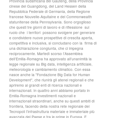
Provincia sudafricana del Gauteng, della Provincia
cinese del Guangdong, del Land Hessen della
Repubblica Federale di Germania, della Regione
francese Nouvelle-Aquitaine e del Commonwealth
statunitense della Pennsylvania. Sono orgoglioso
che questi tre giorni di lavoro e di riflessione sul
ruolo che i territori possono svolgere per generare
e condividere nuove prospettive di crescita aperta,
competitiva e inclusiva, si concludano con la firma di
una dichiarazione congiunta, che ci impegna
reciprocamente. Martedì scorso l'Assemblea
dell'Emilia-Romagna ha approvato all'unanimità la
legge regionale su Big data, intelligenza artificiale,
meteorologia e cambiamento climatico. Con essa
nasce anche la "Fondazione Big Data for Human
Development", che riunirà gli atenei regionali e che
apriremo ai grandi enti di ricerca nazionali e
internazionali. In quattro anni abbiamo portato in
Emilia-Romagna investimenti nazionali e
internazionali straordinari, anche su questi ambiti di
frontiera, facendo della nostra rete regionale dei
Tecnopoli l'infrastruttura materiale e immateriale più
avanzata del Paese e tra le prime in Europa. E