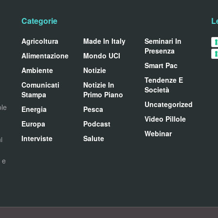
Categorie
L
Agricoltura
Made In Italy
Seminari In
Presenza
Alimentazione
Mondo UCI
Smart Pac
Ambiente
Notizie
Tendenze E
Comunicati
Notizie In
Società
Stampa
Primo Piano
Uncategorized
ole
Energia
Pesca
Video Pillole
Europa
Podcast
Webinar
Interviste
Salute
i
i e