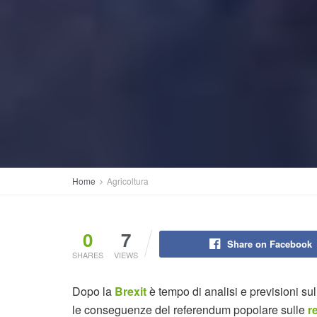
Home
Agricoltura
0
7
Share on Facebook
SHARES
VIEWS
Dopo la
Brexit
è tempo di analisi e previsioni s
le conseguenze del referendum popolare sulle
re