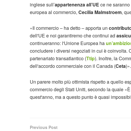
inglese sull’
appartenenza all’UE
ce ne saranno 
europea al commercio,
Cecilia Malmstroem
, qu
«Il commercio – ha detto – apporta un
contributo
dell'UE e noi garantiremo che continui ad
assicu
continueranno: l'Unione Europea ha
un’ambizio
concludere i diversi negoziati in cui è coinvolta. C
partenariato transatlantico (
Ttip
). Inoltre, la Com
dell'accordo commerciale con il Canada (
Ceta
)»
Un parere molto più ottimista rispetto a quello e
commercio degli Stati Uniti, secondo la quale «È s
quest'anno, ma a questo punto è quasi impossibi
Previous Post