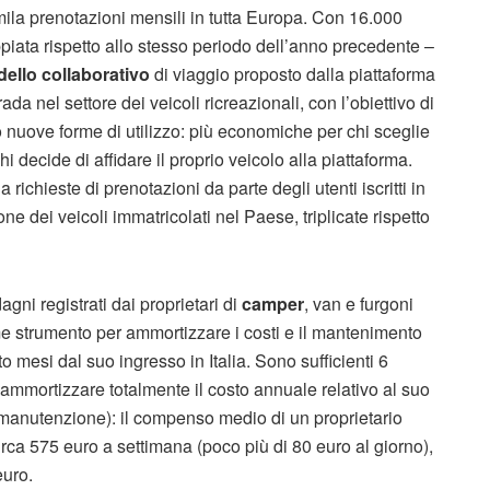
 mila prenotazioni mensili in tutta Europa. Con 16.000
doppiata rispetto allo stesso periodo dell’anno precedente –
ello collaborativo
di viaggio proposto dalla piattaforma
a nel settore dei veicoli ricreazionali, con l’obiettivo di
 nuove forme di utilizzo: più economiche per chi sceglie
i decide di affidare il proprio veicolo alla piattaforma.
richieste di prenotazioni da parte degli utenti iscritti in
one dei veicoli immatricolati nel Paese, triplicate rispetto
gni registrati dai proprietari di
camper
, van e furgoni
 strumento per ammortizzare i costi e il mantenimento
to mesi dal suo ingresso in Italia. Sono sufficienti 6
 ammortizzare totalmente il costo annuale relativo al suo
 manutenzione): il compenso medio di un proprietario
irca 575 euro a settimana (poco più di 80 euro al giorno),
euro.