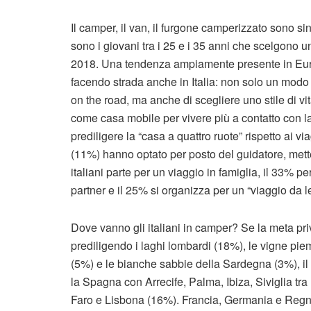
Il camper, il van, il furgone camperizzato sono s
sono i giovani tra i 25 e i 35 anni che scelgono u
2018. Una tendenza ampiamente presente in Europ
facendo strada anche in Italia: non solo un modo 
on the road, ma anche di scegliere uno stile di vi
come casa mobile per vivere più a contatto con la
prediligere la “casa a quattro ruote” rispetto ai 
(11%) hanno optato per posto del guidatore, mett
italiani parte per un viaggio in famiglia, il 33% 
partner e il 25% si organizza per un “viaggio da l
Dove vanno gli italiani in camper? Se la meta priv
prediligendo i laghi lombardi (18%), le vigne piem
(5%) e le bianche sabbie della Sardegna (3%), il 
la Spagna con Arrecife, Palma, Ibiza, Siviglia tra 
Faro e Lisbona (16%). Francia, Germania e Regn