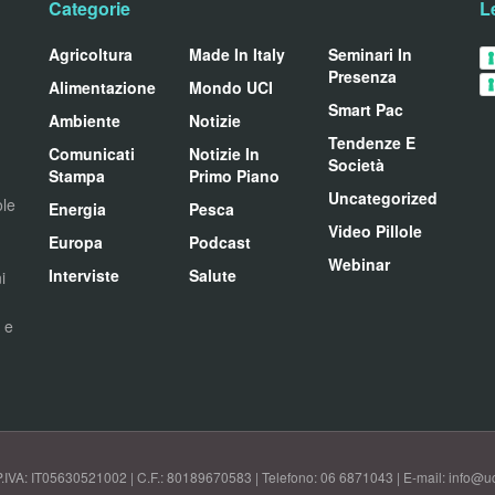
Categorie
L
Agricoltura
Made In Italy
Seminari In
Presenza
Alimentazione
Mondo UCI
Smart Pac
Ambiente
Notizie
Tendenze E
Comunicati
Notizie In
Società
Stampa
Primo Piano
Uncategorized
ole
Energia
Pesca
Video Pillole
Europa
Podcast
Webinar
Interviste
Salute
i
i e
P.IVA: IT05630521002 | C.F.: 80189670583 | Telefono: 06 6871043 | E-mail: info@uci