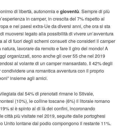
inonimo di libertà, autonomia e
gioventù
. Sempre di più
n’esperienza in camper, in crescita del 7% rispetto al
a e nei paesi extra-Ue da diversi anni, che ora si sta
di muoversi legato alla possibilità di vivere un’avventura
ta al di fuori degli schemi consueti che consideri il camper
 natura, lavorare da remoto e fare il giro del mondo! A
viaggi organizzati, sono anche gli over 55 che nel 2019
endosi al volante di un camper mansardato. Il 42% degli
per condividere una romantica avventura con il proprio
eoni” insieme agli amici.
ilegiata dal 54% di prenotati rimane lo Stivale,
ontesi (10%), le colline toscane (6%) il litorale romano
19% si è spinto al di là dei confini, incoronando
le città più visitate nel 2019, seguite dalle portoghesi
o Unito lontane dal podio compongono il restante 11%.