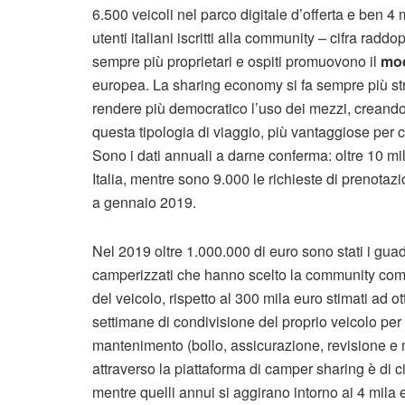
6.500 veicoli nel parco digitale d’offerta e ben 4
utenti italiani iscritti alla community – cifra rad
sempre più proprietari e ospiti promuovono il
mod
europea. La sharing economy si fa sempre più strad
rendere più democratico l’uso dei mezzi, creando
questa tipologia di viaggio, più vantaggiose per ch
Sono i dati annuali a darne conferma: oltre 10 mila 
Italia, mentre sono 9.000 le richieste di prenotazi
a gennaio 2019.
Nel 2019 oltre 1.000.000 di euro sono stati i guada
camperizzati che hanno scelto la community come
del veicolo, rispetto al 300 mila euro stimati ad ot
settimane di condivisione del proprio veicolo per
mantenimento (bollo, assicurazione, revisione e
attraverso la piattaforma di camper sharing è di c
mentre quelli annui si aggirano intorno ai 4 mila 