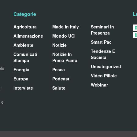
Categorie
L
Agricoltura
Made In Italy
Seminari In
Presenza
Alimentazione
Mondo UCI
Smart Pac
Ambiente
Notizie
Tendenze E
Comunicati
Notizie In
Società
Stampa
Primo Piano
Uncategorized
ole
Energia
Pesca
Video Pillole
Europa
Podcast
Webinar
Interviste
Salute
i
i e