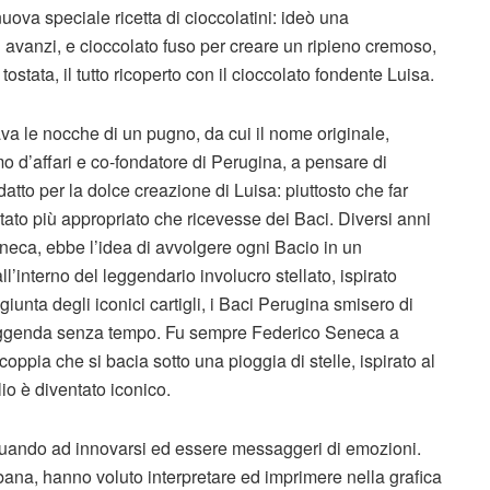
uova speciale ricetta di cioccolatini: ideò una
i avanzi, e cioccolato fuso per creare un ripieno cremoso,
stata, il tutto ricoperto con il cioccolato fondente Luisa.
dava le nocche di un pugno, da cui il nome originale,
o d’affari e co-fondatore di Perugina, a pensare di
atto per la dolce creazione di Luisa: piuttosto che far
ato più appropriato che ricevesse dei Baci. Diversi anni
eneca, ebbe l’idea di avvolgere ogni Bacio in un
’interno del leggendario involucro stellato, ispirato
iunta degli iconici cartigli, i Baci Perugina smisero di
 leggenda senza tempo. Fu sempre Federico Seneca a
coppia che si bacia sotto una pioggia di stelle, ispirato al
io è diventato iconico.
nuando ad innovarsi ed essere messaggeri di emozioni.
bana, hanno voluto interpretare ed imprimere nella grafica