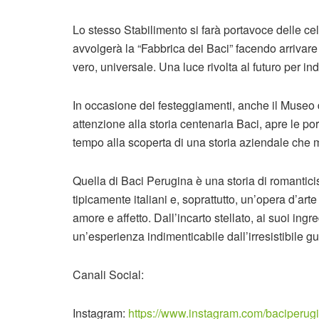
Lo stesso Stabilimento si farà portavoce delle ce
avvolgerà la “Fabbrica dei Baci” facendo arrivar
vero, universale. Una luce rivolta al futuro per i
In occasione dei festeggiamenti, anche il Museo 
attenzione alla storia centenaria Baci, apre le po
tempo alla scoperta di una storia aziendale che m
Quella di Baci Perugina è una storia di romantici
tipicamente italiani e, soprattutto, un’opera d’art
amore e affetto. Dall’incarto stellato, ai suoi ingr
un’esperienza indimenticabile dall’irresistibile gu
Canali Social:
Instagram:
https://www.instagram.com/baciperugi