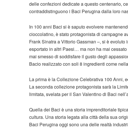
delle confezioni dedicate a questo centenario, cel
contraddistinguono i Baci Perugina dalla loro nas
In 100 anni Baci si è saputo evolvere mantenendo
cioccolatino, è stato protagonista di campagne ava
Frank Sinatra a Vittorio Gassman –, si è evoluto i
esportato in altri Paesi… ma non ha mai cessato 
mai smesso di soddisfare il gusto degli appassio
Bacio realizzato con soli 8 ingredienti come nella 
La prima è la Collezione Celebrativa 100 Anni, ed
La seconda collezione protagonista sarà la Limit
limitata, svelata per il San Valentino di Baci nel
Quella dei Baci è una storia imprenditoriale tipica
cultura. Una storia legata alla città della sua ori
Baci Perugina oggi sono una delle realtà industri