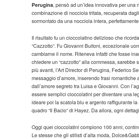
Perugina
, pensò ad un’idea innovativa per una n
combinazione di nocciola tritata, recuperata dagl
sormontato da una nocciola intera, perfettamente to
Il risultato fu un cioccolatino delizioso che ricor
“Cazzotto”. Fu Giovanni Buitoni, eccezionale uom
cambiarne il nome. Riteneva infatti che fosse inad
chiedere un “cazzotto” alla commessa, sarebbe st
più avanti, l’Art Director di Perugina, Federico S
messaggio d’amore, inserendo frasi romantiche all
dall’amore segreto tra Luisa e Giovanni. Con l’agg
essere semplici cioccolatini per diventare una
ideare poi la scatola blu e argento raffigurante la 
quadro “Il Bacio” di Hayez. Da allora, ogni dettagl
Oggi quei cioccolatini compiono 100 anni, conti
Le stesse che gli stilisti d’alta moda, Dolce&Gab