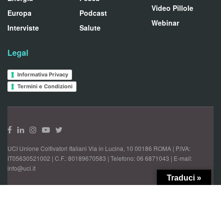
Video Pillole
Europa
Podcast
Webinar
Interviste
Salute
Legal
Informativa Privacy
Termini e Condizioni
UCI Unione Coltivatori Italiani Via in Lucina, 10 00186 ROMA | P.IVA:
IT05630521002 | C.F.: 80189670583 | Telefono: 06 6871043 | E-mail:
info@uci.it
Traduci »