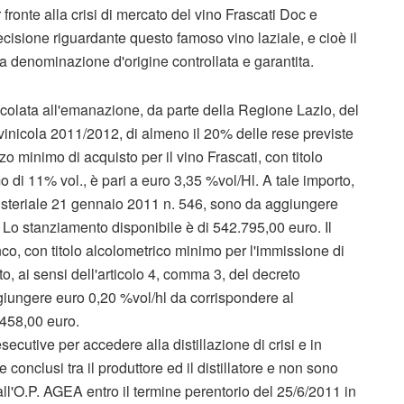
 fronte alla crisi di mercato del vino Frascati Doc e
ecisione riguardante questo famoso vino laziale, e cioè il
a denominazione d'origine controllata e garantita.
incolata all'emanazione, da parte della Regione Lazio, del
vinicola 2011/2012, di almeno il 20% delle rese previste
zzo minimo di acquisto per il vino Frascati, con titolo
di 11% vol., è pari a euro 3,35 %vol/Hl. A tale importo,
inisteriale 21 gennaio 2011 n. 546, sono da aggiungere
. Lo stanziamento disponibile è di 542.795,00 euro. Il
nco, con titolo alcolometrico minimo per l'immissione di
to, ai sensi dell'articolo 4, comma 3, del decreto
giungere euro 0,20 %vol/hl da corrispondere al
2.458,00 euro.
ecutive per accedere alla distillazione di crisi e in
e conclusi tra il produttore ed il distillatore e non sono
 all'O.P. AGEA entro il termine perentorio del 25/6/2011 in