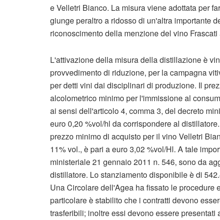
e Velletri Bianco. La misura viene adottata per far
giunge peraltro a ridosso di un'altra importante d
riconoscimento della menzione del vino Frascati 
L'attivazione della misura della distillazione è v
provvedimento di riduzione, per la campagna viti
per detti vini dai disciplinari di produzione. Il pre
alcolometrico minimo per l'immissione al consumo 
ai sensi dell'articolo 4, comma 3, del decreto m
euro 0,20 %vol/hl da corrispondere al distillatore
prezzo minimo di acquisto per il vino Velletri Bia
11% vol., è pari a euro 3,02 %vol/Hl. A tale impor
ministeriale 21 gennaio 2011 n. 546, sono da ag
distillatore. Lo stanziamento disponibile è di 54
Una Circolare dell'Agea ha fissato le procedure es
particolare è stabilito che i contratti devono esser
trasferibili; inoltre essi devono essere presentati