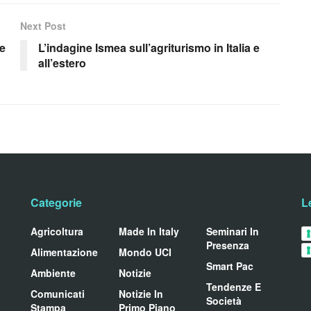
Next Post
le
L’indagine Ismea sull’agriturismo in Italia e
all’estero
Categorie
L
Agricoltura
Made In Italy
Seminari In
Presenza
Alimentazione
Mondo UCI
Smart Pac
Ambiente
Notizie
Tendenze E
Comunicati
Notizie In
Società
Stampa
Primo Piano