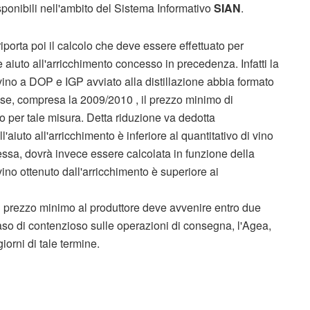
sponibili nell'ambito del Sistema Informativo
SIAN
.
porta poi il calcolo che deve essere effettuato per
 aiuto all'arricchimento concesso in precedenza. Infatti la
 vino a DOP e IGP avviato alla distillazione abbia formato
se, compresa la 2009/2010 , il prezzo minimo di
ito per tale misura. Detta riduzione va dedotta
l'aiuto all'arricchimento è inferiore al quantitativo di vino
stessa, dovrà invece essere calcolata in funzione della
 vino ottenuto dall'arricchimento è superiore ai
 prezzo minimo al produttore deve avvenire entro due
 caso di contenzioso sulle operazioni di consegna, l'Agea,
iorni di tale termine.