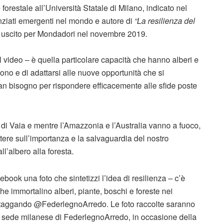
forestale all’Università Statale di Milano, indicato nel
nziati emergenti nel mondo e autore di
“La resilienza del
, uscito per Mondadori nel novembre 2019.
l video – è quella particolare capacità che hanno alberi e
cono e di adattarsi alle nuove opportunità che si
n bisogno per rispondere efficacemente alle sfide poste
 di Vaia e mentre l’Amazzonia e l’Australia vanno a fuoco,
tere sull’importanza e la salvaguardia del nostro
ll’albero alla foresta.
ebook una foto che sintetizzi l’idea di resilienza – c’è
che immortalino alberi, piante, boschi e foreste nei
si taggando @FederlegnoArredo. Le foto raccolte saranno
la sede milanese di FederlegnoArredo, in occasione della