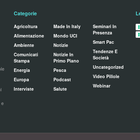
Categorie
L
Agricoltura
Made In Italy
Seminari In
Presenza
Alimentazione
Mondo UCI
Smart Pac
Ambiente
Notizie
Tendenze E
Comunicati
Notizie In
Società
Stampa
Primo Piano
Uncategorized
ole
Energia
Pesca
Video Pillole
Europa
Podcast
Webinar
Interviste
Salute
i
i e