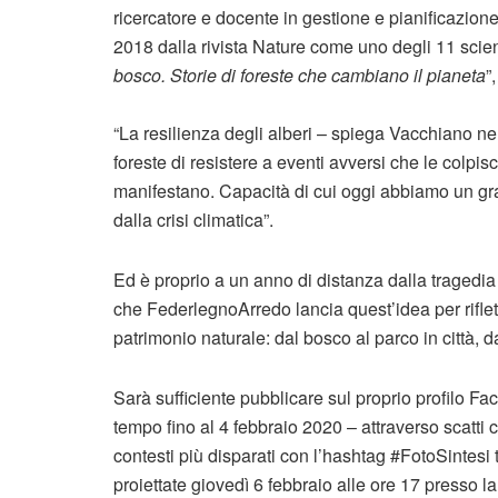
ricercatore e docente in gestione e pianificazione 
2018 dalla rivista Nature come uno degli 11 scie
bosco. Storie di foreste che cambiano il pianeta
”
“La resilienza degli alberi – spiega Vacchiano ne
foreste di resistere a eventi avversi che le colpis
manifestano. Capacità di cui oggi abbiamo un gra
dalla crisi climatica”.
Ed è proprio a un anno di distanza dalla tragedia
che FederlegnoArredo lancia quest’idea per riflet
patrimonio naturale: dal bosco al parco in città, da
Sarà sufficiente pubblicare sul proprio profilo Fac
tempo fino al 4 febbraio 2020 – attraverso scatti 
contesti più disparati con l’hashtag #FotoSinte
proiettate giovedì 6 febbraio alle ore 17 presso 