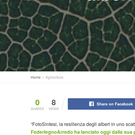
Home
Agricoltura
0
8
Share on Facebook
SHARES
VIEWS
“FotoSintesi, la resilienza degli alberi in uno scatt
FederlegnoArredo ha lanciato oggi dalla sua