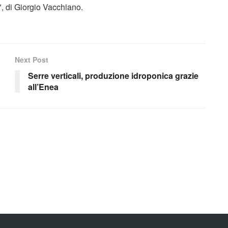
", di Giorgio Vacchiano.
Next Post
Serre verticali, produzione idroponica grazie
all’Enea