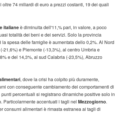
ltre 74 miliardi di euro a prezzi costanti, 19 dei quali
e italiane
è diminuita dell'11,% pari, in valore, a poco
si totalità dei beni e dei servizi. Solo la provincia
ui la spesa delle famiglie è aumentata dello 0,2%. Al Nord
 (-21,6%) e Piemonte (-13,3%), al centro Umbria e
,8% e del 14,3%, al sud Calabria (-23,5%), Abruzzo
limentari
, dove la crisi ha colpito più duramente,
onsumi con conseguente cambiamento dei comportamenti di
 punti percentuali si registrano dinamiche positive solo in
o. Particolarmente accentuati i tagli nel
Mezzogiorno
.
er consumi alimentari è rimasta estranea ai tagli di