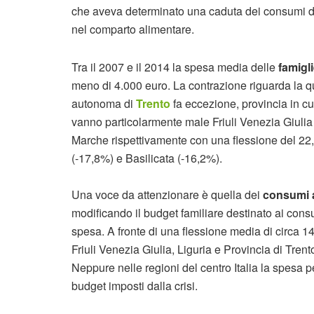
che aveva determinato una caduta dei consumi di o
nel comparto alimentare.
Tra il 2007 e il 2014 la spesa media delle
famigli
meno di 4.000 euro. La contrazione riguarda la qua
autonoma di
Trento
fa eccezione, provincia in c
vanno particolarmente male Friuli Venezia Giulia
Marche rispettivamente con una flessione del 22
(-17,8%) e Basilicata (-16,2%).
Una voce da attenzionare è quella dei
consumi a
modificando il budget familiare destinato ai c
spesa. A fronte di una flessione media di circa 14
Friuli Venezia Giulia, Liguria e Provincia di Trent
Neppure nelle regioni del centro Italia la spesa p
budget imposti dalla crisi.