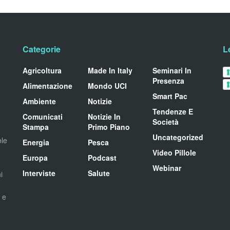
Categorie
L
Agricoltura
Made In Italy
Seminari In
Presenza
Alimentazione
Mondo UCI
Smart Pac
Ambiente
Notizie
Tendenze E
Comunicati
Notizie In
Società
Stampa
Primo Piano
Uncategorized
ole
Energia
Pesca
Video Pillole
Europa
Podcast
Webinar
Interviste
Salute
i
i e