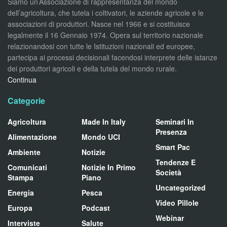
Siamo un’Associazione di rappresentanza del mondo
dell’agricoltura, che tutela i coltivatori, le aziende agricole e le
associazioni di produttori. Nasce nel 1966 e si costituisce
legalmente il 16 Gennaio 1974. Opera sul territorio nazionale
relazionandosi con tutte le Istituzioni nazionali ed europee,
partecipa ai processi decisionali facendosi interprete delle istanze
dei produttori agricoli e della tutela del mondo rurale.
Continua
Categorie
Agricoltura
Made In Italy
Seminari In
Presenza
Alimentazione
Mondo UCI
Smart Pac
Ambiente
Notizie
Tendenze E
Comunicati
Notizie In Primo
Società
Stampa
Piano
Uncategorized
Energia
Pesca
Video Pillole
Europa
Podcast
Webinar
Interviste
Salute