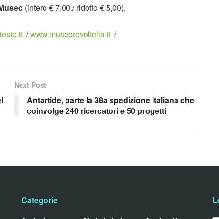
l Museo
(intero € 7,00 / ridotto € 5,00).
este.it
/
www.museorevoltella.it
/
Next Post
l
Antartide, parte la 38a spedizione italiana che
coinvolge 240 ricercatori e 50 progetti
Categorie
L