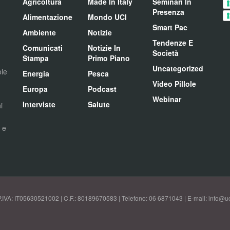
Agricoltura
Made In Italy
Seminari In
Presenza
Alimentazione
Mondo UCI
Smart Pac
Ambiente
Notizie
Tendenze E
Comunicati
Notizie In
Società
Stampa
Primo Piano
Uncategorized
ole
Energia
Pesca
Video Pillole
Europa
Podcast
Webinar
Interviste
Salute
i
i e
P.IVA: IT05630521002 | C.F.: 80189670583 | Telefono: 06 6871043 | E-mail: info@uci