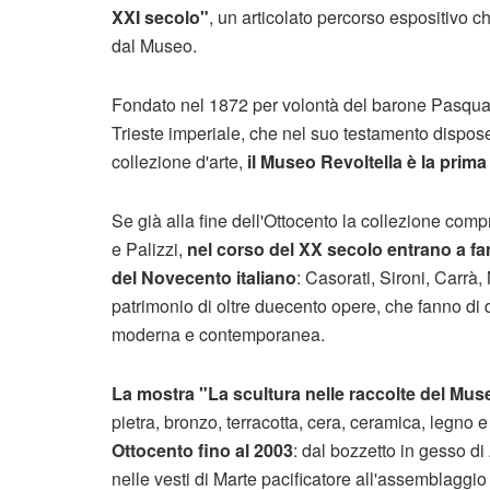
XXI secolo"
, un articolato percorso espositivo c
dal Museo.
Fondato nel 1872 per volontà del barone Pasquale
Trieste imperiale, che nel suo testamento dispose 
collezione d'arte,
il Museo Revoltella è la prima 
Se già alla fine dell'Ottocento la collezione comp
e Palizzi,
nel corso del XX secolo entrano a far
del Novecento italiano
: Casorati, Sironi, Carrà
patrimonio di oltre duecento opere, che fanno di q
moderna e contemporanea.
La mostra "La scultura nelle raccolte del Mus
pietra, bronzo, terracotta, cera, ceramica, legno 
Ottocento fino al 2003
: dal bozzetto in gesso d
nelle vesti di Marte pacificatore all'assemblaggio 