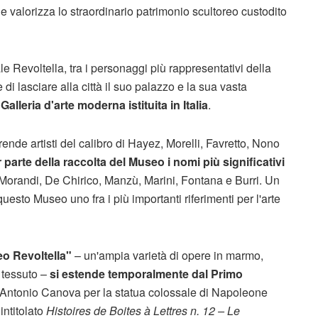
he valorizza lo straordinario patrimonio scultoreo custodito
 Revoltella, tra i personaggi più rappresentativi della
di lasciare alla città il suo palazzo e la sua vasta
Galleria d'arte moderna istituita in Italia
.
rende artisti del calibro di Hayez, Morelli, Favretto, Nono
 parte della raccolta del Museo i nomi più significativi
, Morandi, De Chirico, Manzù, Marini, Fontana e Burri. Un
uesto Museo uno fra i più importanti riferimenti per l'arte
eo Revoltella"
– un'ampia varietà di opere in marmo,
e tessuto –
si estende temporalmente dal Primo
i Antonio Canova per la statua colossale di Napoleone
intitolato
Histoires de Boites à Lettres n. 12 – Le