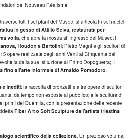
 fondatori del Nouveau Réalisme.
averso tutti i sei piani del Museo, si articola in sei nuclei
tua in gesso di Attilio Selva, restaurata per
ima volta
, che apre la mostra all'ingresso del Museo; il
Canova, Houdon e Bartolini
; Pietro Magni e gli scultori di
 15 opere realizzate dagli anni Venti ai Cinquanta dal
Revoltella dalla sua istituzione al Primo Dopoguerra; il
fino all'arte informale di Arnaldo Pomodoro
.
 e inediti
: la raccolta di bronzetti e altre opere di scultori
uanta, da tempo non esposte al pubblico; e le sculture di
 ai primi del Duemila, con la presentazione della recente
iddetta
Fiber Art o Soft Sculpture dell'artista triestina
alogo scientifico della collezione
. Un prezioso volume,