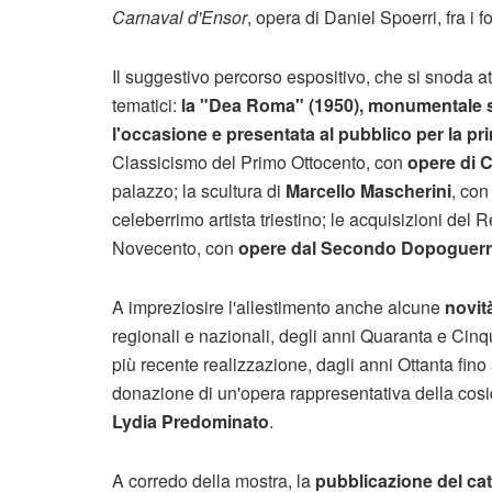
Carnaval d'Ensor
, opera di Daniel Spoerri, fra i
Il suggestivo percorso espositivo, che si snoda attr
tematici:
la "Dea Roma" (1950), monumentale sta
l'occasione e presentata al pubblico per la pr
Classicismo del Primo Ottocento, con
opere di 
palazzo; la scultura di
Marcello Mascherini
, con
celeberrimo artista triestino; le acquisizioni del 
Novecento, con
opere dal Secondo Dopoguerra 
A impreziosire l'allestimento anche alcune
novità
regionali e nazionali, degli anni Quaranta e Cinq
più recente realizzazione, dagli anni Ottanta fino
donazione di un'opera rappresentativa della cos
Lydia Predominato
.
A corredo della mostra, la
pubblicazione del cat