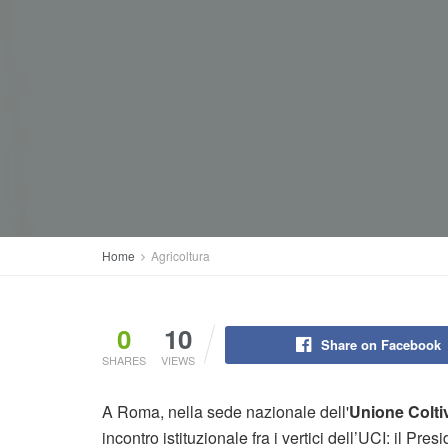
Home
Agricoltura
0
10
Share on Facebook
SHARES
VIEWS
A Roma, nella sede nazionale dell'
Unione Coltiva
incontro istituzionale fra i vertici dell’UCI: il Pr