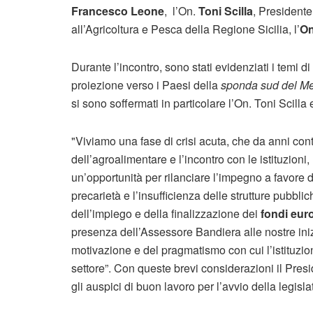
Francesco Leone
, l’On.
Toni Scilla
, Presidente
all’Agricoltura e Pesca della Regione Sicilia, l’
On
Durante l’incontro, sono stati evidenziati i temi d
proiezione verso i Paesi della
sponda sud del Me
si sono soffermati in particolare l’On. Toni Scilla
"Viviamo una fase di crisi acuta, che da anni con
dell’agroalimentare e l’incontro con le istituzioni
un’opportunità per rilanciare l’impegno a favore de
precarietà e l’insufficienza delle strutture pubb
dell’impiego e della finalizzazione dei
fondi eur
presenza dell’Assessore Bandiera alle nostre inizi
motivazione e del pragmatismo con cui l’istituzi
settore”. Con queste brevi considerazioni il Pres
gli auspici di buon lavoro per l’avvio della legisla