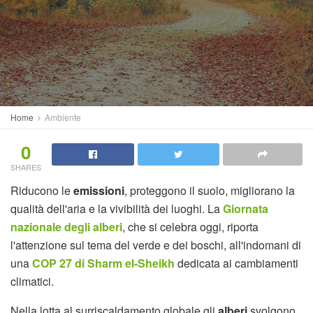
Home
Ambiente
0
SHARES
Riducono le
emissioni
, proteggono il suolo, migliorano la
qualità dell'aria e la vivibilità dei luoghi. La
Giornata
nazionale degli alberi
, che si celebra oggi, riporta
l'attenzione sul tema del verde e dei boschi, all'indomani di
una
COP 27 di Sharm el-Sheikh
dedicata ai cambiamenti
climatici.
Nella lotta al surriscaldamento globale gli
alberi
svolgono