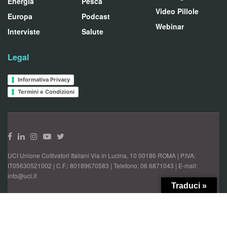
Energia
Pesca
Video Pillole
Europa
Podcast
Webinar
Interviste
Salute
Legal
Informativa Privacy
Termini e Condizioni
UCI Unione Coltivatori Italiani Via in Lucina, 10 00186 ROMA | P.IVA:
IT05630521002 | C.F.: 80189670583 | Telefono: 06 6871043 | E-mail:
info@uci.it
Traduci »