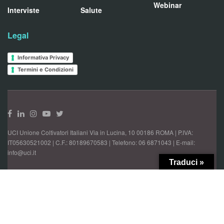
Webinar
Interviste
Salute
Legal
Informativa Privacy
Termini e Condizioni
UCI Unione Coltivatori Italiani Via in Lucina, 10 00186 ROMA | P.IVA:
IT05630521002 | C.F.: 80189670583 | Telefono: 06 6871043 | E-mail:
info@uci.it
Traduci »