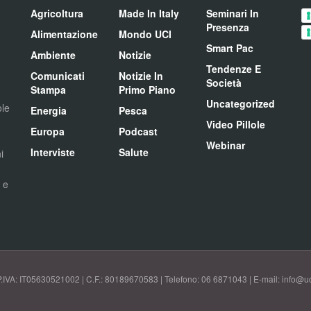
Agricoltura
Made In Italy
Seminari In
Presenza
Alimentazione
Mondo UCI
Smart Pac
Ambiente
Notizie
Tendenze E
Comunicati
Notizie In
Società
Stampa
Primo Piano
Uncategorized
ole
Energia
Pesca
Video Pillole
Europa
Podcast
Webinar
Interviste
Salute
i
i e
P.IVA: IT05630521002 | C.F.: 80189670583 | Telefono: 06 6871043 | E-mail: info@uci