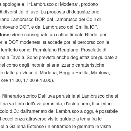
re tipologie e il "Lambrusco di Modena", prodotto
 diversi tipi di uve. La proposta di degustazione
giano Lambrusco DOP, dal Lambrusco dei Colli di
ntovano DOP, e dal Lambrusco dell'Emilia IGP.
Musei
viene consegnato un calice firmato Riedel per
r le DOP modenesi: si accede poi al percorso con le
del territorio come Parmigiano Reggiano, Prosciutto di
na a Tavola. Sono previste anche degustazioni guidate a
el corso degli incontri si analizzano caratteristiche,
nte dalle province di Modena, Reggio Emilia, Mantova,
e ore 11.00, 17.00 e 18.00).
 l'itinerario storico Dall'uva perusinia al Lambrusco che si
ina va fiera dell'uva perusinia, d'acino nero, il cui vino
secolo d.C.: dall'antenato del Lambrusco a oggi, è possibile
i eccellenza attraverso visite guidate a tema fra le
della Galleria Estense (in entrambe le giornate le visite