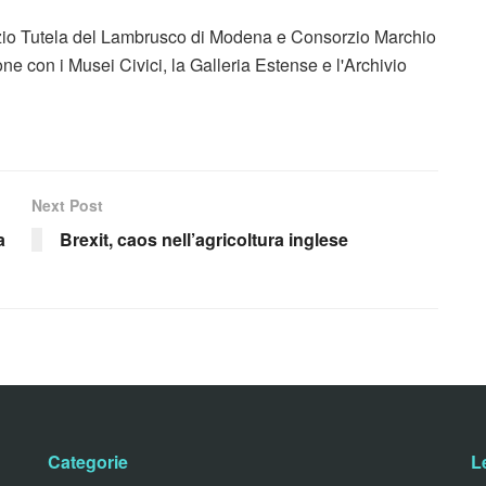
rzio Tutela del Lambrusco di Modena e Consorzio Marchio
e con i Musei Civici, la Galleria Estense e l'Archivio
Next Post
a
Brexit, caos nell’agricoltura inglese
Categorie
L