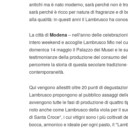
antichi ma è nato moderno, sarà perché non è tro
sarà perché è ricco per natura di fragranze e di bo
alla qualità: in questi anni il Lambrusco ha conos
La città di
Modena
– nell'anno delle celebrazioni
intero weekend e accoglie Lambrusco Mio nel cuo
domenica 14 maggio il Palazzo dei Musei e le sue
testimonianze della produzione del consumo del 
percorrere la storia di questa secolare tradizione d
contemporaneità.
Qui vengono allestiti oltre 20 punti di degustazion
Lambrusco propongono al pubblico assaggi delle lo
avvengono tutte le fasi di produzione di quattro t
noto anche come Lambrusco della viola per il suo
di Santa Croce", i cui vitigni sono i più coltivati 
bocca, armonico e ideale per ogni pasto, il "Lam