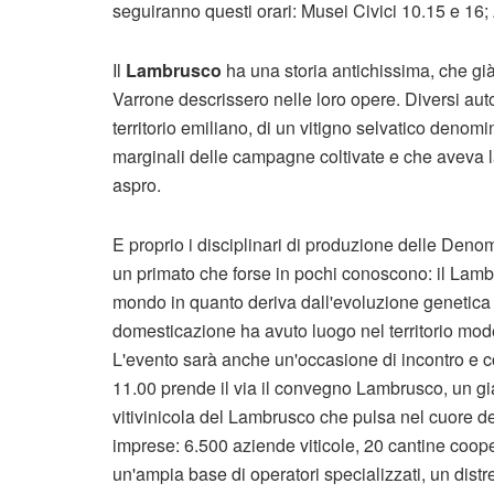
seguiranno questi orari: Musei Civici 10.15 e 16;
Il
Lambrusco
ha una storia antichissima, che già
Varrone descrissero nelle loro opere. Diversi auto
territorio emiliano, di un vitigno selvatico denomi
marginali delle campagne coltivate e che aveva l
aspro.
E proprio i disciplinari di produzione delle Denom
un primato che forse in pochi conoscono: il Lamb
mondo in quanto deriva dall'evoluzione genetica 
domesticazione ha avuto luogo nel territorio mo
L'evento sarà anche un'occasione di incontro e co
11.00 prende il via il convegno Lambrusco, un giac
vitivinicola del Lambrusco che pulsa nel cuore del
imprese: 6.500 aziende viticole, 20 cantine cooper
un'ampia base di operatori specializzati, un distr