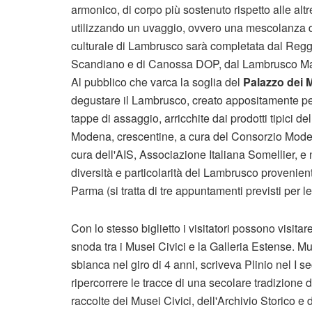
armonico, di corpo più sostenuto rispetto alle alt
utilizzando un uvaggio, ovvero una mescolanza di
culturale di Lambrusco sarà completata dal Reg
Scandiano e di Canossa DOP, dal Lambrusco Ma
Al pubblico che varca la soglia del
Palazzo dei 
degustare il Lambrusco, creato appositamente pe
tappe di assaggio, arricchite dai prodotti tipici 
Modena, crescentine, a cura del Consorzio Mode
cura dell'AIS, Associazione Italiana Somellier, e n
diversità e particolarità del Lambrusco provenie
Parma (si tratta di tre appuntamenti previsti per l
Con lo stesso biglietto i visitatori possono visitare
snoda tra i Musei Civici e la Galleria Estense. Mut
sbianca nel giro di 4 anni, scriveva Plinio nel I 
ripercorrere le tracce di una secolare tradizione d
raccolte dei Musei Civici, dell'Archivio Storico e 