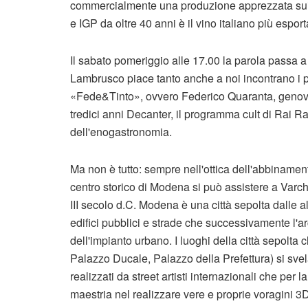
commercialmente una produzione apprezzata sui 
e IGP da oltre 40 anni è il vino italiano più espo
Il sabato pomeriggio alle 17.00 la parola passa a 
Lambrusco piace tanto anche a noi incontrano i p
«Fede&Tinto», ovvero Federico Quaranta, genove
tredici anni Decanter, il programma cult di Rai R
dell'enogastronomia.
Ma non è tutto: sempre nell'ottica dell'abbinamento
centro storico di Modena si può assistere a Varchi
III secolo d.C. Modena è una città sepolta dalle 
edifici pubblici e strade che successivamente l'a
dell'impianto urbano. I luoghi della città sepolta
Palazzo Ducale, Palazzo della Prefettura) si svel
realizzati da street artisti internazionali che per
maestria nel realizzare vere e proprie voragini 3