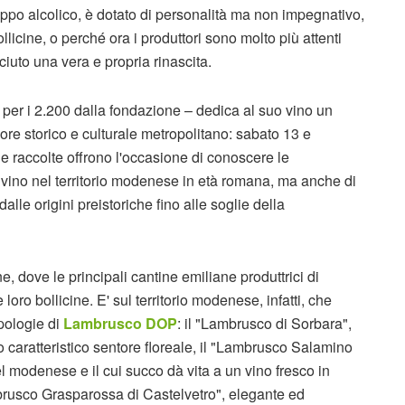
ppo alcolico, è dotato di personalità ma non impegnativo,
llicine, o perché ora i produttori sono molto più attenti
ciuto una vera e propria rinascita.
 per i 2.200 dalla fondazione – dedica al suo vino un
re storico e culturale metropolitano: sabato 13 e
 raccolte offrono l'occasione di conoscere le
vino nel territorio modenese in età romana, ma anche di
alle origini preistoriche fino alle soglie della
e, dove le principali cantine emiliane produttrici di
ro bollicine. E' sul territorio modenese, infatti, che
ipologie di
Lambrusco DOP
: il "Lambrusco di Sorbara",
 caratteristico sentore floreale, il "Lambrusco Salamino
del modenese e il cui succo dà vita a un vino fresco in
brusco Grasparossa di Castelvetro", elegante ed