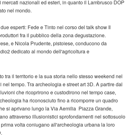
mercati nazionali ed esteri, in quanto il Lambrusco DOP
rtato nel mondo.
due esperti: Fede e Tinto nel corso del talk show Il
roduttori fra il pubblico della zona degustazione.
se, e Nicola Prudente, pistoiese, conducono da
adio2 dedicato al mondo dell'agricoltura e
 tra il territorio e la sua storia nello stesso weekend nel
 nel tempo. Tra archeologia e street art 3D. A partire dal
alluvioni che ricoprirono e custodirono nel tempo case,
rcheologia ha riconosciuto fino a ricomporre un quadro
 che si aprivano lungo la Via Aemilia  Piazza Grande,
ano attraverso illusionistici sprofondamenti nel sottosuolo
 la prima volta coniugano all'archeologia urbana la loro
D.