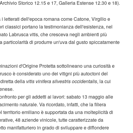
 Archivio Storico 12.15 e 17, Galleria Estense 12.30 e 18).
 i letterati dell'epoca romana come Catone, Virgilio e
ri classici portano la testimonianza dell'esistenza, nel
nato Labrusca vitis, che cresceva negli ambienti più
a particolarità di produrre un'uva dal gusto spiccatamente
inazioni d'Origine Protetta sottolineano una curiosità e
rusco è considerato uno dei vitigni più autoctoni del
diretta della
vitis vinifera silvestris occidentalis
, la cui
denese.
nfronto per gli addetti ai lavori: sabato 13 maggio alle
imento naturale. Va ricordato, infatti, che la filiera
 territorio emiliano è supportata da una molteplicità di
ative, 48 aziende vinicole, tutte caratterizzate da
etto manifatturiero in grado di sviluppare e diffondere