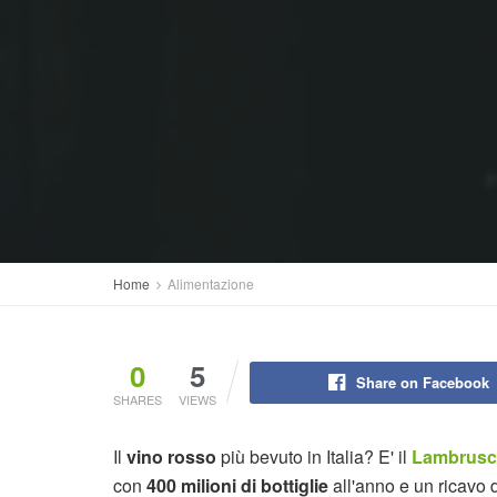
Home
Alimentazione
0
5
Share on Facebook
SHARES
VIEWS
Il
vino rosso
più bevuto in Italia? E' il
Lambrus
con
400 milioni di bottiglie
all'anno e un ricavo d