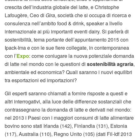
crescita dell’industria globale del latte, e Christophe
Lafougère, Ceo di
Gira
, società che si occupa di ricerca e
consulenza nell’ambito food & drink, speaker a livello
internazionale ai più importanti eventi dairy. Si parlerà di
sostenibilità, tema portante dell’appuntamento 2015 con
Ipack-Ima e con le sue fiere collegate, in contemporanea
con l’
Expo
: come coniugare la nuova potenziale domanda
di latte nel mondo con le questioni di
sostenibilità agraria
,
ambientale ed economica? Quali saranno i nuovi equilibri
tra esportazioni ed importazioni?
Gli esperti saranno chiamati a fornire risposte a questi e
altri interrogativi, alla luce delle differenze sostanziali che
contrassegnano la domanda di latte e derivati nel mondo:
nel 2013 i Paesi con i maggiori consumi di latte alimentare
bovino sono stati Irlanda (142), Finlandia (131), Estonia
(117), Australia (110), Regno Unito (105) (dati Fil-Idf 2013