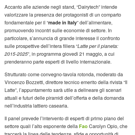
Accanto alle aziende negli stand, “Dairytech” intende
valorizzare la presenza dei protagonisti di un comparto
fondamentale per il “
made in Italy
” dell’alimentare,
promuovendo incontri sulle economie di settore. In
particolare, s’annuncia di grande interesse il confronto
sulle prospettive dell’intera filiera “
Latte per il pianeta:
2015-2025
”, in programma giovedì 21 maggio, a cui
prenderanno parte esperti di livello internazionale.
Strutturato come convegno-tavola rotonda, moderato da
Vincenzo Bozzetti, direttore tecnico emerito della rivista “Il
Latte”, l’appuntamento sarà utile a delineare gli scenari
attuali e futuri delle piramidi dell’offerta e della domanda
nell’industria lattiero casearia.
Il panel prevede l’intervento di esperti di primo piano del
settore quali l’alto esponente della
Fao
Carolyn Opio, che
traccerà la linea delle tendenze, sfide e opportunità di