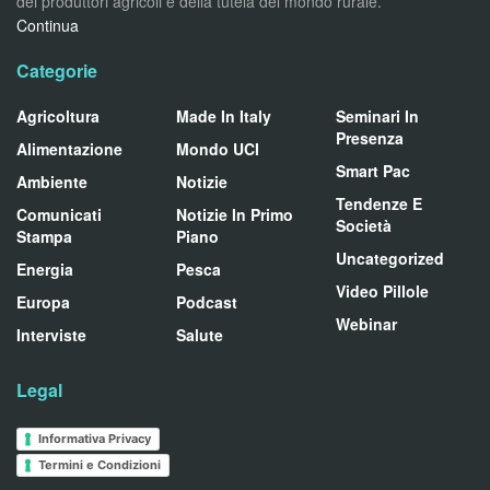
dei produttori agricoli e della tutela del mondo rurale.
Continua
Categorie
Agricoltura
Made In Italy
Seminari In
Presenza
Alimentazione
Mondo UCI
Smart Pac
Ambiente
Notizie
Tendenze E
Comunicati
Notizie In Primo
Società
Stampa
Piano
Uncategorized
Energia
Pesca
Video Pillole
Europa
Podcast
Webinar
Interviste
Salute
Legal
Informativa Privacy
Termini e Condizioni