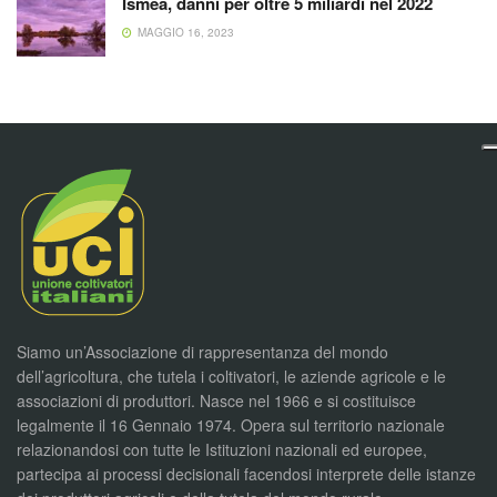
Ismea, danni per oltre 5 miliardi nel 2022
MAGGIO 16, 2023
Siamo un’Associazione di rappresentanza del mondo
dell’agricoltura, che tutela i coltivatori, le aziende agricole e le
associazioni di produttori. Nasce nel 1966 e si costituisce
legalmente il 16 Gennaio 1974. Opera sul territorio nazionale
relazionandosi con tutte le Istituzioni nazionali ed europee,
partecipa ai processi decisionali facendosi interprete delle istanze