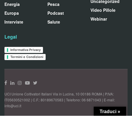
Uncategorized
Energia
Pesca
Video Pillole
Europa
Podcast
Webinar
Interviste
Salute
Legal
Informativa Privacy
Termini e Condizioni
UCI Unione Coltivatori Italiani Via in Lucina, 10 00186 ROMA | P.IVA:
IT05630521002 | C.F.: 80189670583 | Telefono: 06 6871043 | E-mail:
info@uci.it
Traduci »