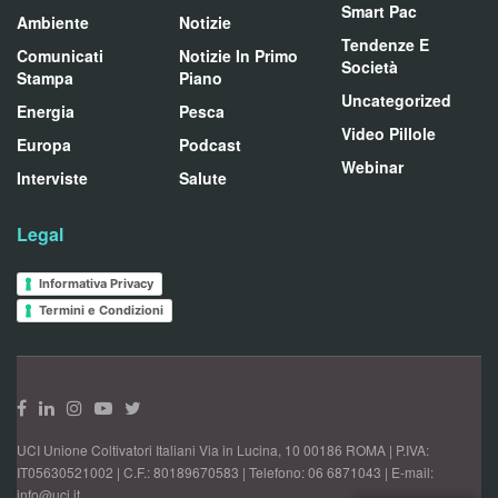
Smart Pac
Ambiente
Notizie
Tendenze E
Comunicati
Notizie In Primo
Società
Stampa
Piano
Uncategorized
Energia
Pesca
Video Pillole
Europa
Podcast
Webinar
Interviste
Salute
Legal
Informativa Privacy
Termini e Condizioni
UCI Unione Coltivatori Italiani Via in Lucina, 10 00186 ROMA | P.IVA:
IT05630521002 | C.F.: 80189670583 | Telefono: 06 6871043 | E-mail:
info@uci.it