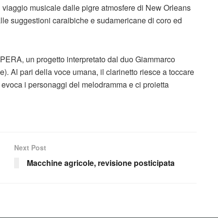
n viaggio musicale dalle pigre atmosfere di New Orleans
 alle suggestioni caraibiche e sudamericane di coro ed
PERA, un progetto interpretato dal duo Giammarco
). Al pari della voce umana, il clarinetto riesce a toccare
ro evoca i personaggi del melodramma e ci proietta
Next Post
Macchine agricole, revisione posticipata