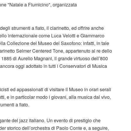
zione "Natale a Fiumicino", organizzata
li strumenti a fiato, il clarinetto, ed offrire anche
ivello internazionale come Luca Velotti e Giammarco
la Collezione del Museo del Saxofono: infatti, in tale
clarinetto Selmer Centered Tone, appartenuto al re dello
885 di Aurelio Magnani, il grande virtuoso dell’800
ancora oggi adottato in tutti i Conservatori di Musica
cisti ed appassionati di visitare il Museo in orari serali
ti, e in particolar modo i giovani, alla musica dal vivo,
rumenti a fiato.
egante del jazz italiano. Un evento di prestigio che
er storico dell’orchestra di Paolo Conte e, a seguire,