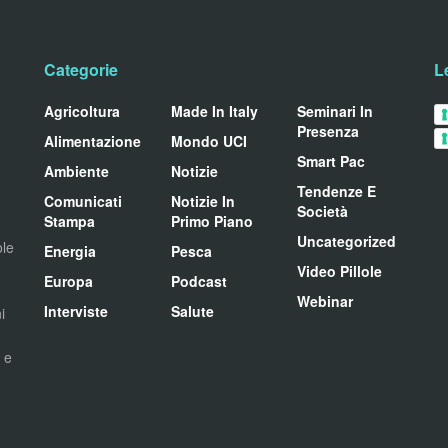
Categorie
L
Agricoltura
Made In Italy
Seminari In
Presenza
Alimentazione
Mondo UCI
Smart Pac
Ambiente
Notizie
Tendenze E
Comunicati
Notizie In
Società
Stampa
Primo Piano
Uncategorized
ole
Energia
Pesca
Video Pillole
Europa
Podcast
Webinar
Interviste
Salute
i
i e