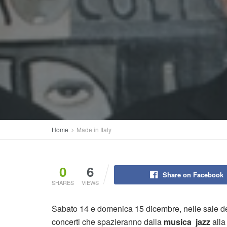
Home
Made in Italy
0
6
Share on Facebook
SHARES
VIEWS
Sabato 14 e domenica 15 dicembre, nelle sale d
concerti che spazieranno dalla
musica jazz
alla