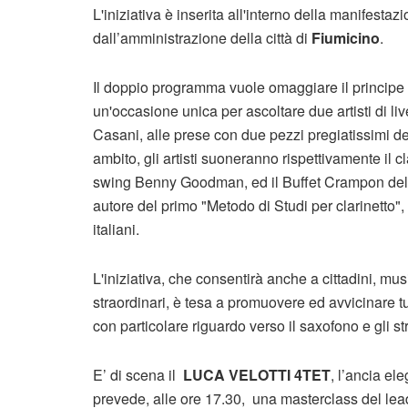
L'iniziativa è inserita all'interno della manifesta
dall’amministrazione della città di
Fiumicino
.
Il doppio programma vuole omaggiare il principe deg
un'occasione unica per ascoltare due artisti di l
Casani, alle prese con due pezzi pregiatissimi del
ambito, gli artisti suoneranno rispettivamente il 
swing Benny Goodman, ed il Buffet Crampon del 1
autore del primo "Metodo di Studi per clarinetto", 
italiani.
L'iniziativa, che consentirà anche a cittadini, musi
straordinari, è tesa a promuovere ed avvicinare tut
con particolare riguardo verso il saxofono e gli st
E’ di scena il
LUCA VELOTTI 4TET
, l’ancia el
prevede, alle ore 17.30, una masterclass del lead