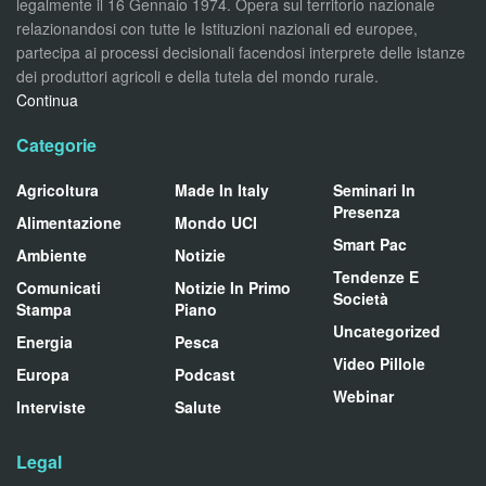
legalmente il 16 Gennaio 1974. Opera sul territorio nazionale
relazionandosi con tutte le Istituzioni nazionali ed europee,
partecipa ai processi decisionali facendosi interprete delle istanze
dei produttori agricoli e della tutela del mondo rurale.
Continua
Categorie
Agricoltura
Made In Italy
Seminari In
Presenza
Alimentazione
Mondo UCI
Smart Pac
Ambiente
Notizie
Tendenze E
Comunicati
Notizie In Primo
Società
Stampa
Piano
Uncategorized
Energia
Pesca
Video Pillole
Europa
Podcast
Webinar
Interviste
Salute
Legal