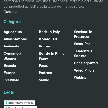
partecipa ai processi decisionali facendosi interprete delle istanze
dei produttori agricoli e della tutela del mondo rurale.
Continua
Categorie
Agricoltura
Made In Italy
Seminari In
Presenza
Alimentazione
Mondo UCI
Smart Pac
Ambiente
Notizie
Tendenze E
Comunicati
Notizie In Primo
Società
Stampa
Piano
Uncategorized
Energia
Pesca
Video Pillole
Europa
Podcast
Webinar
Interviste
Salute
Legal
Informativa Privacy