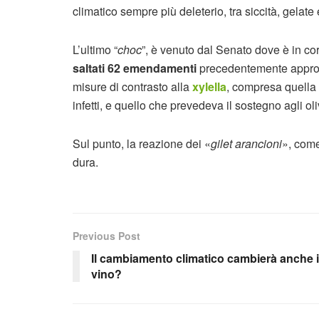
climatico sempre più deleterio, tra siccità, gelate
L’ultimo “
choc
”, è venuto dal Senato dove è in co
saltati 62 emendamenti
precedentemente approva
misure di contrasto alla
xylella
, compresa quella 
infetti, e quello che prevedeva il sostegno agli oliv
Sul punto, la reazione dei «
gilet arancioni
», come
dura.
Previous Post
Il cambiamento climatico cambierà anche i
vino?