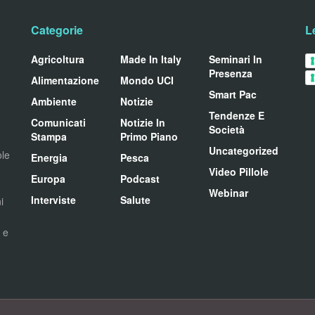
Categorie
L
Agricoltura
Made In Italy
Seminari In
Presenza
Alimentazione
Mondo UCI
Smart Pac
Ambiente
Notizie
Tendenze E
Comunicati
Notizie In
Società
Stampa
Primo Piano
Uncategorized
ole
Energia
Pesca
Video Pillole
Europa
Podcast
Webinar
Interviste
Salute
i
i e