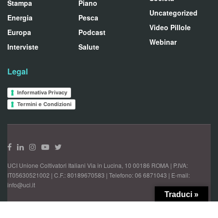
Stampa
Piano
Uncategorized
Energia
Pesca
Video Pillole
Europa
Podcast
Webinar
Interviste
Salute
Legal
Informativa Privacy
Termini e Condizioni
UCI Unione Coltivatori Italiani Via in Lucina, 10 00186 ROMA | P.IVA:
IT05630521002 | C.F.: 80189670583 | Telefono: 06 6871043 | E-mail:
info@uci.it
Traduci »