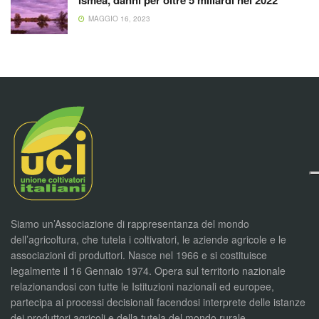
Ismea, danni per oltre 5 miliardi nel 2022
MAGGIO 16, 2023
Siamo un’Associazione di rappresentanza del mondo
dell’agricoltura, che tutela i coltivatori, le aziende agricole e le
associazioni di produttori. Nasce nel 1966 e si costituisce
legalmente il 16 Gennaio 1974. Opera sul territorio nazionale
relazionandosi con tutte le Istituzioni nazionali ed europee,
partecipa ai processi decisionali facendosi interprete delle istanze
dei produttori agricoli e della tutela del mondo rurale.