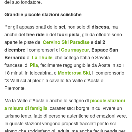
del suo fondatore.
Grandi e piccole stazioni sciistiche
Per gli appassionati dello
sci
, non solo di
discesa
, ma
anche del
free ride
e del
fuori pista
, già da ottobre sono
aperte le piste del
Cervino Ski Paradise
e
dal 2
dicembre
i comprensori di
Courmayeur
,
Espace San
Bernardo
di
La Thuile
, che collega Italia e Savoia
francese, di
Pila
, facilmente raggiungibile da Aosta in soli
18 minuti in telecabina, e
Monterosa Ski
, il comprensorio
"3 Valli sci ai piedi" a cavallo tra Valle d'Aosta e
Piemonte.
Ma la Valle d'Aosta è anche lo scrigno di
piccole stazioni
a misura di famiglia
, caratteristici borghi in cui vivere un
turismo lento, fatto di persone autentiche ed emozioni vere.
In queste stazioni vengono proposti tracciati per lo sci
alpino che soddisfano gli adulti, ma anche facili pendii per i