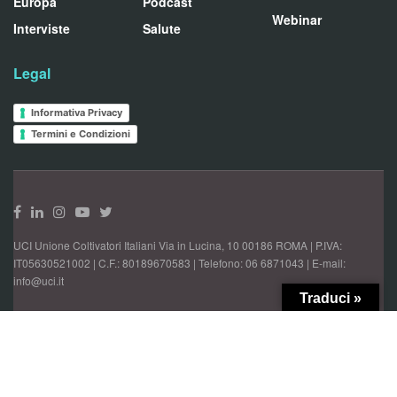
Europa
Podcast
Webinar
Interviste
Salute
Legal
Informativa Privacy
Termini e Condizioni
UCI Unione Coltivatori Italiani Via in Lucina, 10 00186 ROMA | P.IVA:
IT05630521002 | C.F.: 80189670583 | Telefono: 06 6871043 | E-mail:
info@uci.it
Traduci »