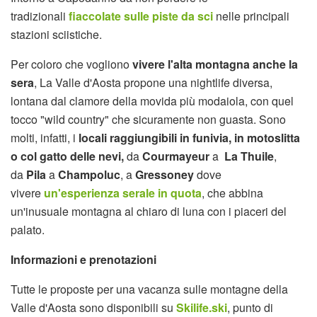
tradizionali
fiaccolate sulle piste da sci
nelle principali
stazioni sciistiche.
Per coloro che vogliono
vivere l'alta montagna anche la
sera
, La Valle d'Aosta propone una nightlife diversa,
lontana dal clamore della movida più modaiola, con quel
tocco "wild country" che sicuramente non guasta. Sono
molti, infatti, i
locali raggiungibili in funivia, in motoslitta
o col gatto delle nevi,
da
Courmayeur
a
La Thuile
,
da
Pila
a
Champoluc
, a
Gressoney
dove
vivere
un'esperienza serale in quota
, che abbina
un'inusuale montagna al chiaro di luna con i piaceri del
palato.
Informazioni e prenotazioni
Tutte le proposte per una vacanza sulle montagne della
Valle d'Aosta sono disponibili su
Skilife.ski
, punto di