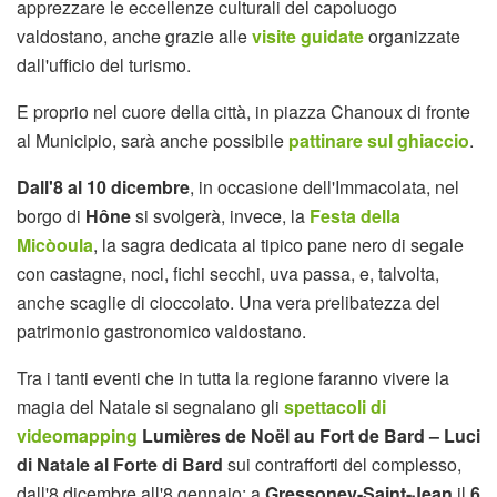
apprezzare le eccellenze culturali del capoluogo
valdostano, anche grazie alle
visite guidate
organizzate
dall'ufficio del turismo.
E proprio nel cuore della città, in piazza Chanoux di fronte
al Municipio, sarà anche possibile
pattinare sul ghiaccio
.
Dall'8 al 10 dicembre
, in occasione dell'Immacolata, nel
borgo di
Hône
si svolgerà, invece, la
Festa della
Micòoula
, la sagra dedicata al tipico pane nero di segale
con castagne, noci, fichi secchi, uva passa, e, talvolta,
anche scaglie di cioccolato. Una vera prelibatezza del
patrimonio gastronomico valdostano.
Tra i tanti eventi che in tutta la regione faranno vivere la
magia del Natale si segnalano gli
spettacoli di
videomapping
Lumières de Noël au Fort de Bard – Luci
di Natale al Forte di Bard
sui contrafforti del complesso,
dall'8 dicembre all'8 gennaio; a
Gressoney-Saint-Jean
il
6