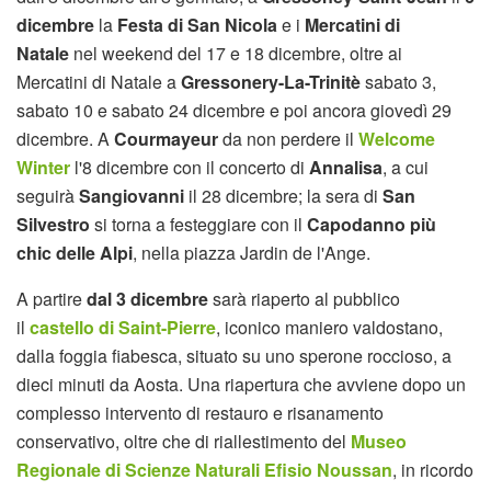
dicembre
la
Festa di San Nicola
e i
Mercatini di
Natale
nel weekend del 17 e 18 dicembre, oltre ai
Mercatini di Natale a
Gressonery-La-Trinitè
sabato 3,
sabato 10 e sabato 24 dicembre e poi ancora giovedì 29
dicembre. A
Courmayeur
da non perdere il
Welcome
Winter
l'8 dicembre con il concerto di
Annalisa
, a cui
seguirà
Sangiovanni
il 28 dicembre; la sera di
San
Silvestro
si torna a festeggiare con il
Capodanno più
chic delle Alpi
, nella piazza Jardin de l'Ange.
A partire
dal 3 dicembre
sarà riaperto al pubblico
il
castello di Saint-Pierre
, iconico maniero valdostano,
dalla foggia fiabesca, situato su uno sperone roccioso, a
dieci minuti da Aosta. Una riapertura che avviene dopo un
complesso intervento di restauro e risanamento
conservativo, oltre che di riallestimento del
Museo
Regionale di Scienze Naturali Efisio Noussan
, in ricordo