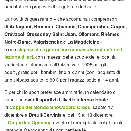
bambini, con proposte di soggiorno dedicate.
La novità di quest'anno – che accomuna i comprensori
di
Antagnod, Brusson, Chamois, Champorcher, Cogne,
Crévacol, Gressoney-Saint-Jean, Ollomont, Rhêmes-
Notre-Dame, Valgrisenche e La Magdeleine
–
è uno
skipass da
5 giorni non consecutivi ed un'ora di
lezione di sci
, con i maestri delle scuole delle località
valdostane interessate all'iniziativa a 100€ per gli
adulti, gratis per i bambini fino a 8 anni (con l'acquisto di
uno skipass adulto) e 80 € per i ragazzi sotto ai 14 anni.
E per chi lo sport preferisce ammirarlo, in calendario ci
sono due
eventi sportivi di livello internazionale
:
la
Coppa del Mondo Snowboard Cross
sabato 17
dicembre a
Breuil-Cervinia
e, dal 15 al 18 dicembre,
il
Cogne Ice Opening
, evento di arrampicata sul ghiaccio.
Intorno a Capodanno da non perdere le