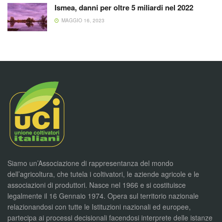
Ismea, danni per oltre 5 miliardi nel 2022
MAGGIO 16, 2023
Siamo un’Associazione di rappresentanza del mondo
dell’agricoltura, che tutela i coltivatori, le aziende agricole e le
associazioni di produttori. Nasce nel 1966 e si costituisce
legalmente il 16 Gennaio 1974. Opera sul territorio nazionale
relazionandosi con tutte le Istituzioni nazionali ed europee,
partecipa ai processi decisionali facendosi interprete delle istanze