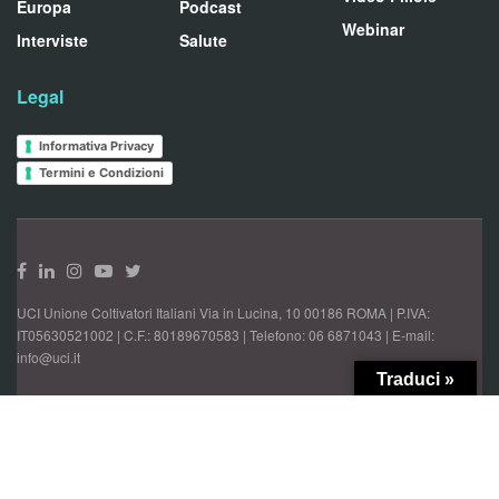
Europa
Podcast
Webinar
Interviste
Salute
Legal
Informativa Privacy
Termini e Condizioni
UCI Unione Coltivatori Italiani Via in Lucina, 10 00186 ROMA | P.IVA:
IT05630521002 | C.F.: 80189670583 | Telefono: 06 6871043 | E-mail:
info@uci.it
Traduci »