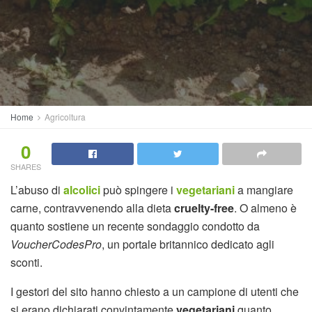
Home
Agricoltura
0
SHARES
L’abuso di
alcolici
può spingere i
vegetariani
a mangiare
carne, contravvenendo alla dieta
cruelty-free
. O almeno è
quanto sostiene un recente sondaggio condotto da
VoucherCodesPro
, un portale britannico dedicato agli
sconti.
I gestori del sito hanno chiesto a un campione di utenti che
si erano dichiarati convintamente
vegetariani
quanto