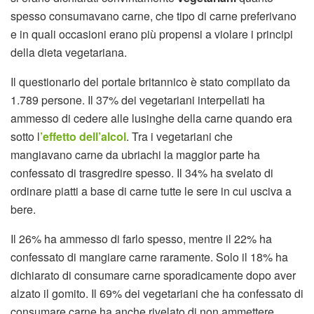
spesso consumavano carne, che tipo di carne preferivano
e in quali occasioni erano più propensi a violare i principi
della dieta vegetariana.
Il questionario del portale britannico è stato compilato da
1.789 persone. Il 37% dei vegetariani interpellati ha
ammesso di cedere alle lusinghe della carne quando era
sotto l
’effetto dell’alcol
. Tra i vegetariani che
mangiavano carne da ubriachi la maggior parte ha
confessato di trasgredire spesso. Il 34% ha svelato di
ordinare piatti a base di carne tutte le sere in cui usciva a
bere.
Il 26% ha ammesso di farlo spesso, mentre il 22% ha
confessato di mangiare carne raramente. Solo il 18% ha
dichiarato di consumare carne sporadicamente dopo aver
alzato il gomito. Il 69% dei vegetariani che ha confessato di
consumare carne ha anche rivelato di non ammettere