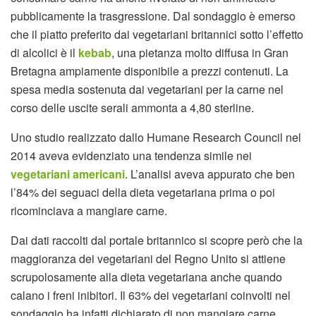
pubblicamente la trasgressione. Dal sondaggio è emerso
che il piatto preferito dai vegetariani britannici sotto l’effetto
di alcolici è il
kebab
, una pietanza molto diffusa in Gran
Bretagna ampiamente disponibile a prezzi contenuti. La
spesa media sostenuta dai vegetariani per la carne nel
corso delle uscite serali ammonta a 4,80 sterline.
Uno studio realizzato dallo Humane Research Council nel
2014 aveva evidenziato una tendenza simile nei
vegetariani americani
. L’analisi aveva appurato che ben
l’84% dei seguaci della dieta vegetariana prima o poi
ricominciava a mangiare carne.
Dai dati raccolti dal portale britannico si scopre però che la
maggioranza dei vegetariani del Regno Unito si attiene
scrupolosamente alla dieta vegetariana anche quando
calano i freni inibitori. Il 63% dei vegetariani coinvolti nel
sondaggio ha infatti dichiarato di non mangiare carne