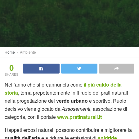
Home
Ambiente
0
SHARES
Nell’anno che si preannuncia come
il più caldo della
storia
, torna prepotentemente in il ruolo dei prati naturali
nella progettazione del
verde urbano
e sportivo. Ruolo
decisivo viene giocato da
Assosementi
, associazione di
categoria, con il portale
www.pratinaturali.it
I tappeti erbosi naturali possono contribuire a migliorare la
qualità dell’aria
e a ridurre le emissioni di
anidride