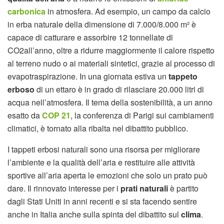
carbonica
in atmosfera. Ad esempio, un campo da calcio
in erba naturale della dimensione di 7.000/8.000 m² è
capace di catturare e assorbire 12 tonnellate di
CO2all’anno, oltre a ridurre maggiormente il calore rispetto
al terreno nudo o ai materiali sintetici, grazie al processo di
evapotraspirazione. In una giornata estiva un
tappeto
erboso
di un ettaro è in grado di rilasciare 20.000 litri di
acqua nell’atmosfera. Il tema della sostenibilità, a un anno
esatto da
COP 21
, la conferenza di Parigi sui cambiamenti
climatici, è tornato alla ribalta nel dibattito pubblico.
I tappeti erbosi naturali sono una risorsa per migliorare
l’ambiente e la qualità dell’aria e restituire alle attività
sportive all’aria aperta le emozioni che solo un prato può
dare. Il rinnovato interesse per i
prati naturali
è partito
dagli Stati Uniti in anni recenti e si sta facendo sentire
anche in Italia anche sulla spinta del dibattito sul
clima
.