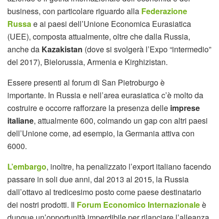
business, con particolare riguardo alla
Federazione
Russa
e ai paesi dell’Unione Economica Eurasiatica
(UEE), composta attualmente, oltre che dalla Russia,
anche da
Kazakistan
(dove si svolgerà l’Expo “intermedio”
del 2017), Bielorussia, Armenia e Kirghizistan.
Essere presenti al forum di San Pietroburgo è
importante. In Russia e nell’area eurasiatica c’è molto da
costruire e occorre rafforzare la presenza delle
imprese
italiane
, attualmente 600, colmando un gap con altri paesi
dell’Unione come, ad esempio, la Germania attiva con
6000.
L’embargo
, inoltre, ha penalizzato l’export italiano facendo
passare in soli due anni, dal 2013 al 2015, la Russia
dall’ottavo al tredicesimo posto come paese destinatario
dei nostri prodotti. Il
Forum Economico Internazionale
è
dunque un’opportunità imperdibile per rilanciare l’alleanza