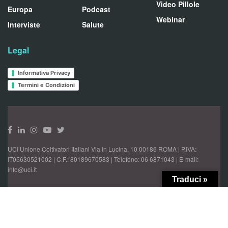
Video Pillole
Europa
Podcast
Webinar
Interviste
Salute
Legal
Informativa Privacy
Termini e Condizioni
UCI Unione Coltivatori Italiani Via in Lucina, 10 00186 ROMA | P.IVA:
IT05630521002 | C.F.: 80189670583 | Telefono: 06 6871043 | E-mail:
info@uci.it
Traduci »