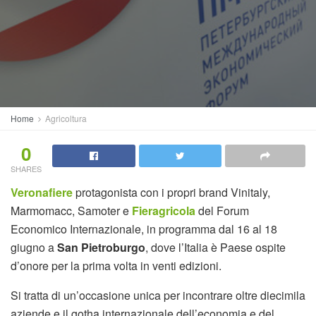
Home
Agricoltura
0
SHARES
Veronafiere
protagonista con i propri brand Vinitaly,
Marmomacc, Samoter e
Fieragricola
del Forum
Economico Internazionale, in programma dal 16 al 18
giugno a
San Pietroburgo
, dove l’Italia è Paese ospite
d’onore per la prima volta in venti edizioni.
Si tratta di un’occasione unica per incontrare oltre diecimila
aziende e il gotha internazionale dell’economia e del