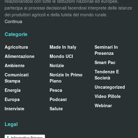
relazionandosi con tutte le Istituzioni nazionali ed europee,
partecipa ai processi decisionali facendosi interprete delle istanze
dei produttori agricoli e della tutela del mondo rurale.
Continua
Categorie
Agricoltura
Made In Italy
Seminari In
Presenza
Alimentazione
Mondo UCI
Smart Pac
Ambiente
Notizie
Tendenze E
Comunicati
Notizie In Primo
Società
Stampa
Piano
Uncategorized
Energia
Pesca
Video Pillole
Europa
Podcast
Webinar
Interviste
Salute
Legal
Informativa Privacy