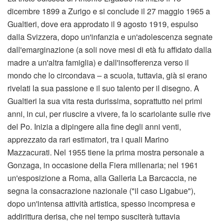
dicembre 1899 a Zurigo e si conclude il 27 maggio 1965 a
Gualtieri, dove era approdato il 9 agosto 1919, espulso
dalla Svizzera, dopo un'infanzia e un'adolescenza segnate
dall'emarginazione (a soli nove mesi di età fu affidato dalla
madre a un'altra famiglia) e dall'insofferenza verso il
mondo che lo circondava – a scuola, tuttavia, già si erano
rivelati la sua passione e il suo talento per il disegno. A
Gualtieri la sua vita resta durissima, soprattutto nei primi
anni, in cui, per riuscire a vivere, fa lo scariolante sulle rive
del Po. Inizia a dipingere alla fine degli anni venti,
apprezzato da rari estimatori, tra i quali Marino
Mazzacurati. Nel 1955 tiene la prima mostra personale a
Gonzaga, in occasione della Fiera millenaria; nel 1961
un'esposizione a Roma, alla Galleria La Barcaccia, ne
segna la consacrazione nazionale ("il caso Ligabue"),
dopo un'intensa attività artistica, spesso incompresa e
addirittura derisa, che nel tempo susciterà tuttavia