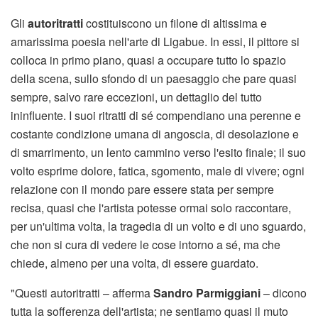
Gli
autoritratti
costituiscono un filone di altissima e
amarissima poesia nell'arte di Ligabue. In essi, il pittore si
colloca in primo piano, quasi a occupare tutto lo spazio
della scena, sullo sfondo di un paesaggio che pare quasi
sempre, salvo rare eccezioni, un dettaglio del tutto
ininfluente. I suoi ritratti di sé compendiano una perenne e
costante condizione umana di angoscia, di desolazione e
di smarrimento, un lento cammino verso l'esito finale; il suo
volto esprime dolore, fatica, sgomento, male di vivere; ogni
relazione con il mondo pare essere stata per sempre
recisa, quasi che l'artista potesse ormai solo raccontare,
per un'ultima volta, la tragedia di un volto e di uno sguardo,
che non si cura di vedere le cose intorno a sé, ma che
chiede, almeno per una volta, di essere guardato.
"Questi autoritratti – afferma
Sandro Parmiggiani
– dicono
tutta la sofferenza dell'artista; ne sentiamo quasi il muto