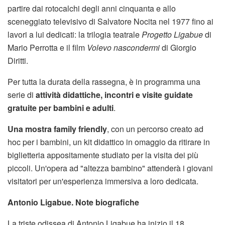
partire dai rotocalchi degli anni cinquanta e allo
sceneggiato televisivo di Salvatore Nocita nel 1977 fino ai
lavori a lui dedicati: la trilogia teatrale
Progetto Ligabue
di
Mario Perrotta e il film
Volevo nascondermi
di Giorgio
Diritti.
Per tutta la durata della rassegna, è in programma una
serie di
attività didattiche, incontri e visite guidate
gratuite per bambini e adulti
.
Una mostra family friendly
, con un percorso creato ad
hoc per i bambini, un kit didattico in omaggio da ritirare in
biglietteria appositamente studiato per la visita dei più
piccoli. Un'opera ad "altezza bambino" attenderà i giovani
visitatori per un'esperienza immersiva a loro dedicata.
Antonio Ligabue. Note biografiche
La triste odissea di Antonio Ligabue ha inizio il 18