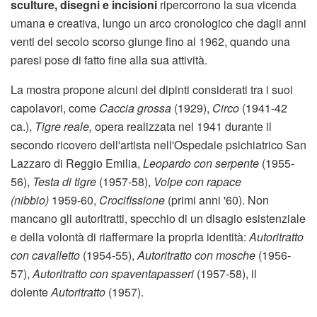
sculture, disegni e incisioni
ripercorrono la sua vicenda
umana e creativa, lungo un arco cronologico che dagli anni
venti del secolo scorso giunge fino al 1962, quando una
paresi pose di fatto fine alla sua attività.
La mostra propone alcuni dei dipinti considerati tra i suoi
capolavori, come
Caccia grossa
(1929),
Circo
(1941-42
ca.),
Tigre reale,
opera realizzata nel 1941 durante il
secondo ricovero dell'artista nell'Ospedale psichiatrico San
Lazzaro di Reggio Emilia,
Leopardo con serpente
(1955-
56),
Testa di tigre
(1957-58),
Volpe con rapace
(nibbio)
1959-60,
Crocifissione
(primi anni '60). Non
mancano gli autoritratti, specchio di un disagio esistenziale
e della volontà di riaffermare la propria identità:
Autoritratto
con cavalletto
(1954-55),
Autoritratto con mosche
(1956-
57),
Autoritratto con spaventapasseri
(1957-58), il
dolente
Autoritratto
(1957).