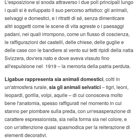
L'esposizione si snoda attraverso i due poli principali lungo
i quali si è sviluppato il suo percorso artistico: gli animali,
selvaggi e domestici, e i ritratti di sé, senza dimenticare
altri soggetti come le scene di vita agreste o i paesaggi
padani, nei quali irrompono, come un flusso di coscienza,
le raffigurazioni dei castelli, delle chiese, delle guglie e
delle case con le bandiere al vento sui tetti ripidi della natia
Svizzera, dov'era nato e dove aveva vissuto fino
all'espulsione nel 1919 – la memoria della patria perduta.
Ligabue rappresenta sia animali domestici
, colti in
un'atmosfera rurale,
sia gli animali selvatici
– tigri, leoni,
leopardi, gorilla, volpi, aquile – di cui conosceva molto
bene l'anatomia, spesso raffigurati nel momento in cui
stanno per piombare sulla preda, con un'esasperazione di
carattere espressionista, sia nella forma sia nel colore, e
con un'attenzione quasi spasmodica per la reiterazione di
elementi decorativi.