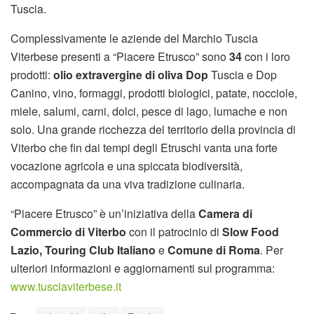
Tuscia.
Complessivamente le aziende del Marchio Tuscia
Viterbese presenti a “Piacere Etrusco” sono
34
con i loro
prodotti:
olio extravergine di oliva Dop
Tuscia e Dop
Canino, vino, formaggi, prodotti biologici, patate, nocciole,
miele, salumi, carni, dolci, pesce di lago, lumache e non
solo. Una grande ricchezza del territorio della provincia di
Viterbo che fin dai tempi degli Etruschi vanta una forte
vocazione agricola e una spiccata biodiversità,
accompagnata da una viva tradizione culinaria.
“Piacere Etrusco” è un’iniziativa della
Camera di
Commercio di Viterbo
con il patrocinio di
Slow Food
Lazio, Touring Club Italiano
e
Comune di Roma
. Per
ulteriori informazioni e aggiornamenti sul programma:
www.tusciaviterbese.it