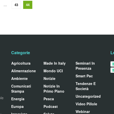
…
43
44
Categorie
L
Agricoltura
Made In Italy
Seminari In
Presenza
Alimentazione
Mondo UCI
Smart Pac
Ambiente
Notizie
Tendenze E
Comunicati
Notizie In
Società
Stampa
Primo Piano
Uncategorized
ole
Energia
Pesca
Video Pillole
Europa
Podcast
Webinar
Interviste
Salute