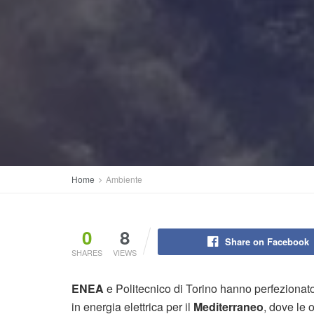
Home
Ambiente
0
8
Share on Facebook
SHARES
VIEWS
ENEA
e Politecnico di Torino hanno perfezionat
in energia elettrica per il
Mediterraneo
, dove le 