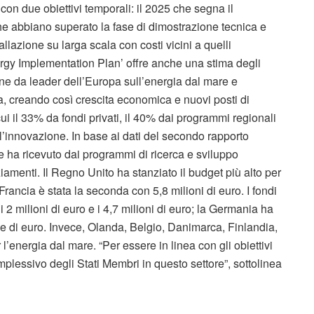
 due obiettivi temporali: il 2025 che segna il
che abbiano superato la fase di dimostrazione tecnica e
allazione su larga scala con costi vicini a quelli
gy Implementation Plan’ offre anche una stima degli
one da leader dell’Europa sull’energia dal mare e
a, creando così crescita economica e nuovi posti di
 cui il 33% da fondi privati, il 40% dai programmi regionali
 l’innovazione. In base ai dati del secondo rapporto
 ha ricevuto dai programmi di ricerca e sviluppo
ziamenti. Il Regno Unito ha stanziato il budget più alto per
rancia è stata la seconda con 5,8 milioni di euro. I fondi
i 2 milioni di euro e i 4,7 milioni di euro; la Germania ha
ne di euro. Invece, Olanda, Belgio, Danimarca, Finlandia,
energia dal mare. “Per essere in linea con gli obiettivi
lessivo degli Stati Membri in questo settore”, sottolinea