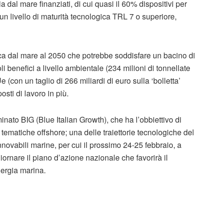
a dal mare finanziati, di cui quasi il 60% dispositivi per
 un livello di maturità tecnologica TRL 7 o superiore,
ca dal mare al 2050 che potrebbe soddisfare un bacino di
li benefici a livello ambientale (234 milioni di tonnellate
(con un taglio di 266 miliardi di euro sulla ‘bolletta’
ti di lavoro in più.
inato BIG (Blue Italian Growth), che ha l’obbiettivo di
tematiche offshore; una delle traiettorie tecnologiche del
novabili marine, per cui il prossimo 24-25 febbraio, a
ornare il piano d’azione nazionale che favorirà il
nergia marina.