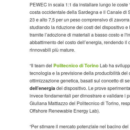
PEWEC in scala 1:1 da installare lungo le coste
costa occidentale della Sardegna e il Canale di Si
23 e alto 7,5 per un peso comprensivo di zavorra di
studiando la riduzione dei costi del dispositivo e
tramite l’adozione di materiali a basso costo e l'i
abbattimento del costo dell’energia, rendendo il d
rinnovabili più mature.
“Il team del
Politecnico di Torino
Lab ha sviluppa
tecnologia e la previsione della producibilità del
ottimizzazione genetica, basati sul concetto di s
dell’energia
del dispositivo. Le prove sperimenta
invece fondamentali per dimostrare e validare i pro
Giuliana Mattiazzo del Politecnico di Torino, r
Offshore Renewable Energy Lab).
“Per stimare il mercato potenziale nel bacino del