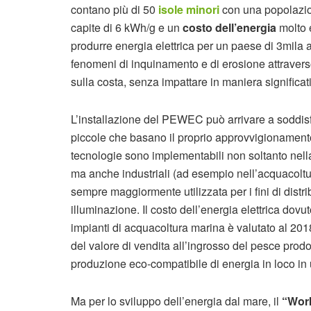
contano più di 50
isole minori
con una popolazio
capite di 6 kWh/g e un
costo dell’energia
molto e
produrre energia elettrica per un paese di 3mila a
fenomeni di inquinamento e di erosione attraverso
sulla costa, senza impattare in maniera significa
L’installazione del PEWEC può arrivare a soddisfa
piccole che basano il proprio approvvigionamento 
tecnologie sono implementabili non soltanto nella f
ma anche industriali (ad esempio nell’acquacoltura
sempre maggiormente utilizzata per i fini di distr
illuminazione. Il costo dell’energia elettrica dov
impianti di acquacoltura marina è valutato al 2
del valore di vendita all’ingrosso del pesce pro
produzione eco-compatibile di energia in loco in u
Ma per lo sviluppo dell’energia dal mare, il
“Wor