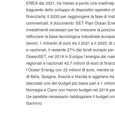
ENEA dal 2021, ha messo a punto una roadmap con
traguardo dello sviluppo di dispositivi operativi 
finanziaria; il 2030 per raggiungere la fase di inst
commerciali. Il documento ‘SET Plan Ocean Ener
investimenti necessari per far crescere la posizi
rafforzare la base tecnologica industriale europe
lavoro: 1 miliardo di euro tra il 2021 e il 2025, di
e nazionali, il restante 27% dai fondi europei per
OceanSET, nel 2019 in Europa l’energia dal mare
regionali e nazionali 42,7 milioni di euro di finan
l’Ocean Energy con 22 milioni di euro, mentre la F
di Italia, Spagna, Svezia e Irlanda si aggirano tra 
stanziato uno dei budget più bassi pari a 1 milio
Norvegia e Cipro non hanno budget nel 2019 per l’
Ue sarebbe necessario raddoppiare il budget comp
Sannino.