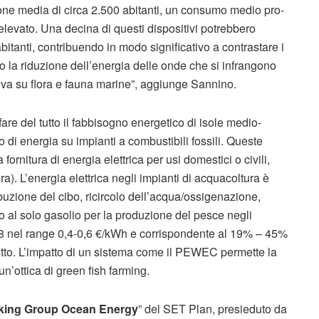
ne media di circa 2.500 abitanti, un consumo medio pro-
levato. Una decina di questi dispositivi potrebbero
bitanti, contribuendo in modo significativo a contrastare i
 la riduzione dell’energia delle onde che si infrangono
tiva su flora e fauna marine”, aggiunge Sannino.
re del tutto il fabbisogno energetico di isole medio-
di energia su impianti a combustibili fossili. Queste
ornitura di energia elettrica per usi domestici o civili,
). L’energia elettrica negli impianti di acquacoltura è
ibuzione del cibo, ricircolo dell’acqua/ossigenazione,
uto al solo gasolio per la produzione del pesce negli
018 nel range 0,4-0,6 €/kWh e corrispondente al 19% – 45%
dotto. L’impatto di un sistema come il PEWEC permette la
n’ottica di green fish farming.
king Group Ocean Energy
” del SET Plan, presieduto da