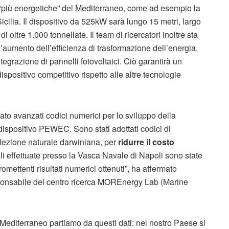
 “più energetiche” del Mediterraneo, come ad esempio la
cilia. Il dispositivo da 525kW sarà lungo 15 metri, largo
 oltre 1.000 tonnellate. Il team di ricercatori inoltre sta
 l’aumento dell’efficienza di trasformazione dell’energia,
ntegrazione di pannelli fotovoltaici. Ciò garantirà un
ispositivo competitivo rispetto alle altre tecnologie
to avanzati codici numerici per lo sviluppo della
 dispositivo PEWEC. Sono stati adottati codici di
elezione naturale darwiniana, per
ridurre il costo
li effettuate presso la Vasca Navale di Napoli sono state
mettenti risultati numerici ottenuti”, ha affermato
esponsabile del centro ricerca MOREnergy Lab (Marine
 Mediterraneo partiamo da questi dati: nel nostro Paese si