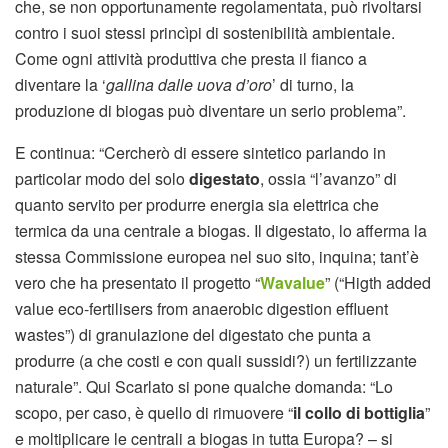
che, se non opportunamente regolamentata, può rivoltarsi
contro i suoi stessi princìpi di sostenibilità ambientale.
Come ogni attività produttiva che presta il fianco a
diventare la ‘
gallina dalle uova d’oro
’ di turno, la
produzione di biogas può diventare un serio problema”.
E continua: “Cercherò di essere sintetico parlando in
particolar modo del solo
digestato
, ossia “l’avanzo” di
quanto servito per produrre energia sia elettrica che
termica da una centrale a biogas. Il digestato, lo afferma la
stessa Commissione europea nel suo sito, inquina; tant’è
vero che ha presentato il progetto “
Wavalue
” (“Higth added
value eco-fertilisers from anaerobic digestion effluent
wastes”) di granulazione del digestato che punta a
produrre (a che costi e con quali sussidi?) un fertilizzante
naturale”. Qui Scarlato si pone qualche domanda: “Lo
scopo, per caso, è quello di rimuovere “
il collo di bottiglia
”
e moltiplicare le centrali a biogas in tutta Europa? – si