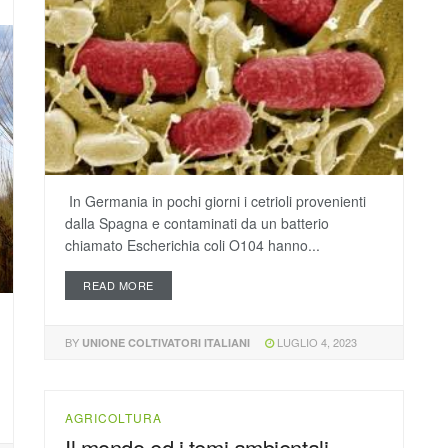
In Germania in pochi giorni i cetrioli provenienti
dalla Spagna e contaminati da un batterio
chiamato Escherichia coli O104 hanno...
READ MORE
BY
LUGLIO 4, 2023
UNIONE COLTIVATORI ITALIANI
AGRICOLTURA
Il mondo ed i temi ambientali,