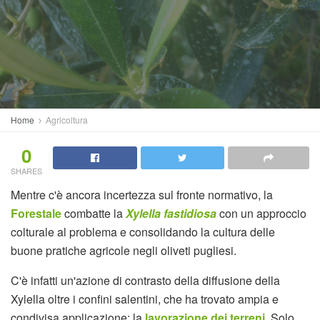
Home
Agricoltura
0
SHARES
Mentre c'è ancora incertezza sul fronte normativo, la
Forestale
combatte la
Xylella fastidiosa
con un approccio
colturale al problema e consolidando la cultura delle
buone pratiche agricole negli oliveti pugliesi.
C'è infatti un'azione di contrasto della diffusione della
Xylella oltre i confini salentini, che ha trovato ampia e
condivisa applicazione: la
lavorazione dei terreni
. Solo