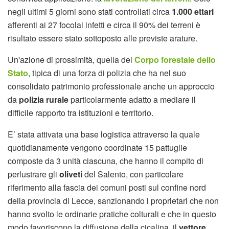
negli ultimi 5 giorni sono stati controllati circa
1.000 ettari
afferenti ai 27 focolai infetti e circa il 90% dei terreni è
risultato essere stato sottoposto alle previste arature.
Un'azione di prossimità, quella del
Corpo forestale dello
Stato
, tipica di una forza di polizia che ha nel suo
consolidato patrimonio professionale anche un approccio
da
polizia rurale
particolarmente adatto a mediare il
difficile rapporto tra istituzioni e territorio.
E’ stata attivata una base logistica attraverso la quale
quotidianamente vengono coordinate 15 pattuglie
composte da 3 unità ciascuna, che hanno il compito di
perlustrare gli
oliveti
del Salento, con particolare
riferimento alla fascia dei comuni posti sul confine nord
della provincia di Lecce, sanzionando i proprietari che non
hanno svolto le ordinarie pratiche colturali e che in questo
modo favoriscono la diffusione della cicalina, il
vettore