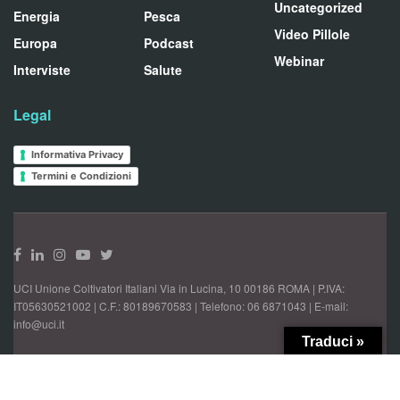
Uncategorized
Energia
Pesca
Video Pillole
Europa
Podcast
Webinar
Interviste
Salute
Legal
Informativa Privacy
Termini e Condizioni
UCI Unione Coltivatori Italiani Via in Lucina, 10 00186 ROMA | P.IVA:
IT05630521002 | C.F.: 80189670583 | Telefono: 06 6871043 | E-mail:
info@uci.it
Traduci »